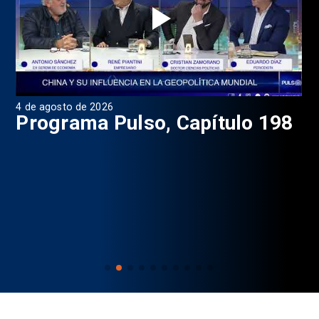
4 de agosto de 2026
1 d
9
Programa Pulso, Capítulo 198
P