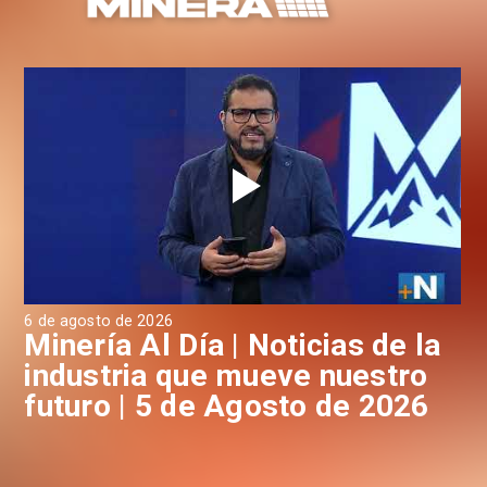
6 de agosto de 2026
4 d
a
Minería Al Día | Noticias de la
M
industria que mueve nuestro
i
futuro | 5 de Agosto de 2026
f