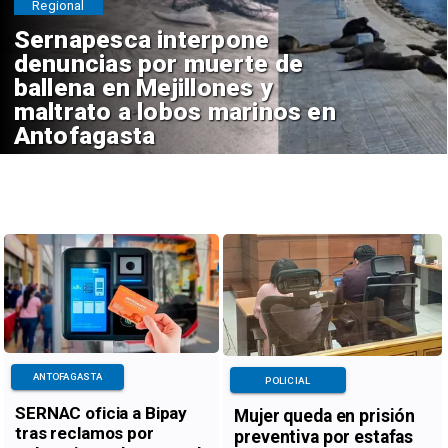
Regional
Sernapesca interpone
denuncias por muerte de
ballena en Mejillones y
maltrato a lobos marinos en
Antofagasta
ANTOFAGASTA
POLICIAL
SERNAC oficia a Bipay
Mujer queda en prisión
tras reclamos por
preventiva por estafas