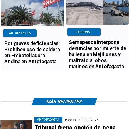
REGIONAL
ANTOFAGASTA
Sernapesca interpone
Por graves deficiencias:
denuncias por muerte de
Prohiben uso de caldera
ballena en Mejillones y
en Embotelladora
maltrato a lobos
Andina en Antofagasta
marinos en Antofagasta
MÁS RECIENTES
6 de agosto de 2026
ANTOFAGASTA
Tribunal frena opción de pena