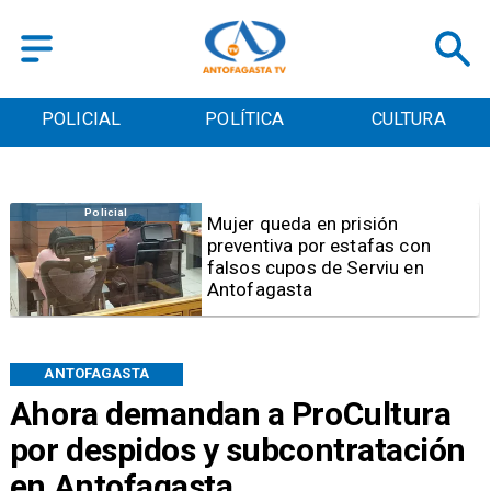
POLICIAL
POLÍTICA
CULTURA
Videos
Video | Choferes del
TransAntofagasta piden
sistema mixto de pago
ANTOFAGASTA
Ahora demandan a ProCultura
por despidos y subcontratación
en Antofagasta