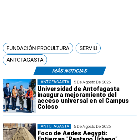
FUNDACIÓN PROCULTURA
SERVIU
ANTOFAGASTA
MÁS NOTICIAS
ANTOFAGASTA
5 De Agosto De 2026
Universidad de Antofagasta
inaugura mejoramiento del
acceso universal en el Campus
Coloso
ANTOFAGASTA
5 De Agosto De 2026
Foco de Aedes Aegypti:
Entierran "Pantano Urbano"