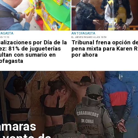
FAGASTA
ANTOFAGASTA
AS 11:13
EL JUEVES PASADO A LAS 18:59
calizaciones por Día de la
Tribunal frena opción d
ez: 81% de jugueterías
pena mixta para Karen R
ultan con sumario en
por ahora
ofagasta
ámaras