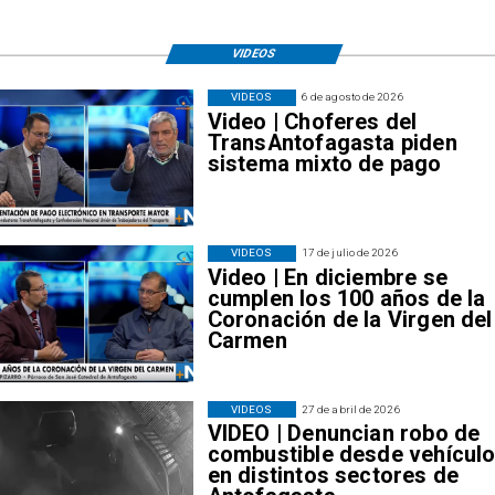
VIDEOS
VIDEOS
6 de agosto de 2026
Video | Choferes del
TransAntofagasta piden
sistema mixto de pago
VIDEOS
17 de julio de 2026
Video | En diciembre se
cumplen los 100 años de la
Coronación de la Virgen del
Carmen
VIDEOS
27 de abril de 2026
VIDEO | Denuncian robo de
combustible desde vehícul
en distintos sectores de