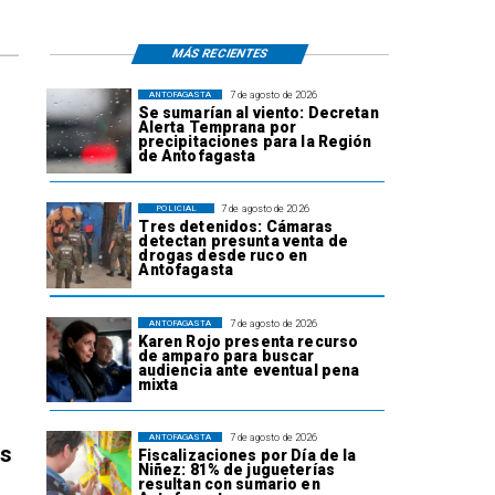
MÁS RECIENTES
7 de agosto de 2026
ANTOFAGASTA
Se sumarían al viento: Decretan
Alerta Temprana por
precipitaciones para la Región
de Antofagasta
7 de agosto de 2026
POLICIAL
Tres detenidos: Cámaras
detectan presunta venta de
drogas desde ruco en
Antofagasta
7 de agosto de 2026
ANTOFAGASTA
Karen Rojo presenta recurso
de amparo para buscar
audiencia ante eventual pena
mixta
7 de agosto de 2026
ANTOFAGASTA
os
Fiscalizaciones por Día de la
Niñez: 81% de jugueterías
resultan con sumario en