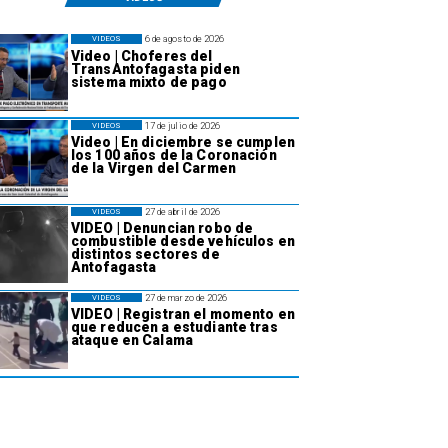
6 de agosto de 2026
VIDEOS
Video | Choferes del
TransAntofagasta piden
sistema mixto de pago
17 de julio de 2026
VIDEOS
Video | En diciembre se cumplen
los 100 años de la Coronación
de la Virgen del Carmen
27 de abril de 2026
VIDEOS
VIDEO | Denuncian robo de
combustible desde vehículos en
distintos sectores de
Antofagasta
27 de marzo de 2026
VIDEOS
VIDEO | Registran el momento en
que reducen a estudiante tras
ataque en Calama