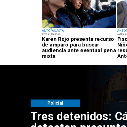
ANTOFAGASTA
ANTO
:34
AYER A LAS 13:08
AYER A L
s Aegypti:
Karen Rojo presenta recurso
Fis
antano Urbano"
de amparo para buscar
Niñ
sos de la
audiencia ante eventual pena
res
d de
mixta
Ant
Policial
Tres detenidos: C