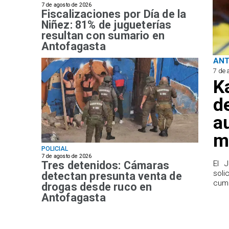
7 de agosto de 2026
Fiscalizaciones por Día de la
Niñez: 81% de jugueterías
resultan con sumario en
Antofagasta
AN
7 de 
K
d
a
m
POLICIAL
7 de agosto de 2026
Tres detenidos: Cámaras
El 
sol
detectan presunta venta de
cump
drogas desde ruco en
Antofagasta