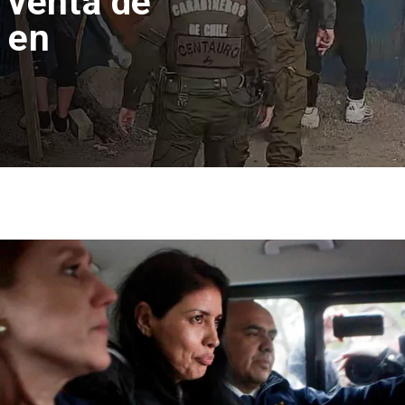
 venta de
 en