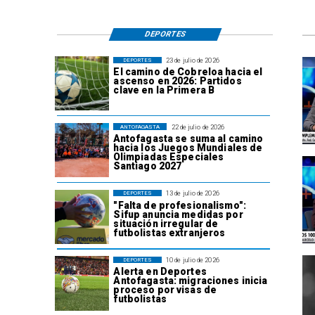
DEPORTES
23 de julio de 2026
DEPORTES
El camino de Cobreloa hacia el
ascenso en 2026: Partidos
clave en la Primera B
22 de julio de 2026
ANTOFAGASTA
Antofagasta se suma al camino
hacia los Juegos Mundiales de
Olimpiadas Especiales
Santiago 2027
13 de julio de 2026
DEPORTES
"Falta de profesionalismo":
Sifup anuncia medidas por
situación irregular de
futbolistas extranjeros
10 de julio de 2026
DEPORTES
Alerta en Deportes
Antofagasta: migraciones inicia
proceso por visas de
futbolistas