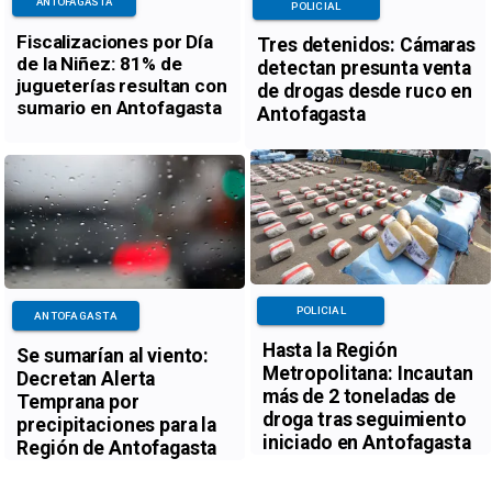
ANTOFAGASTA
POLICIAL
Fiscalizaciones por Día
Tres detenidos: Cámaras
de la Niñez: 81% de
detectan presunta venta
jugueterías resultan con
de drogas desde ruco en
sumario en Antofagasta
Antofagasta
POLICIAL
ANTOFAGASTA
Hasta la Región
Se sumarían al viento:
Metropolitana: Incautan
Decretan Alerta
más de 2 toneladas de
Temprana por
droga tras seguimiento
precipitaciones para la
iniciado en Antofagasta
Región de Antofagasta