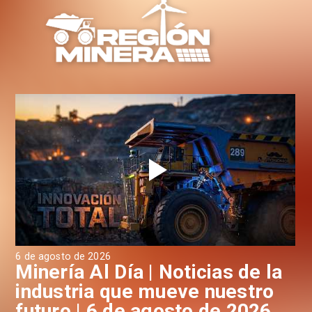
6 de agosto de 2026
6 d
a
Minería Al Día | Noticias de la
M
industria que mueve nuestro
i
futuro | 6 de agosto de 2026
f