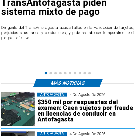
reclamos por cobros
irregulares en el transporte
público de Antofagasta
,
l
El servicio ofició a la empresa tras recibir casi 40 reclamos por parte de los
usuarios, quienes acusan cobros irregulares, descuentos duplicados y
transacciones que no reconocen.
MÁS NOTICIAS
4 De Agosto De 2026
ANTOFAGASTA
$350 mil por respuestas del
examen: Caen sujetos por fraude
en licencias de conducir en
Antofagasta
4 De Agosto De 2026
ANTOFAGASTA