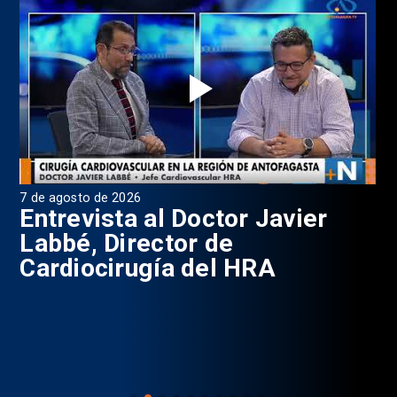
7 de agosto de 2026
6 d
0
Entrevista al Doctor Javier
P
Labbé, Director de
Cardiocirugía del HRA