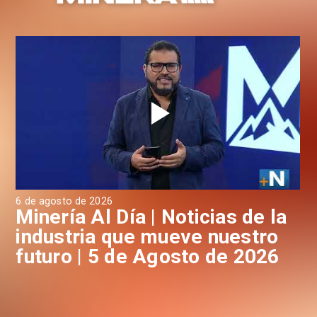
6 de agosto de 2026
4 d
a
Minería Al Día | Noticias de la
M
industria que mueve nuestro
i
futuro | 5 de Agosto de 2026
f