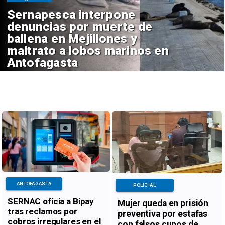
Sernapesca interpone
denuncias por muerte de
ballena en Mejillones y
maltrato a lobos marinos en
Antofagasta
ANTOFAGASTA
POLICIAL
SERNAC oficia a Bipay
Mujer queda en prisión
tras reclamos por
preventiva por estafas
cobros irregulares en el
con falsos cupos de