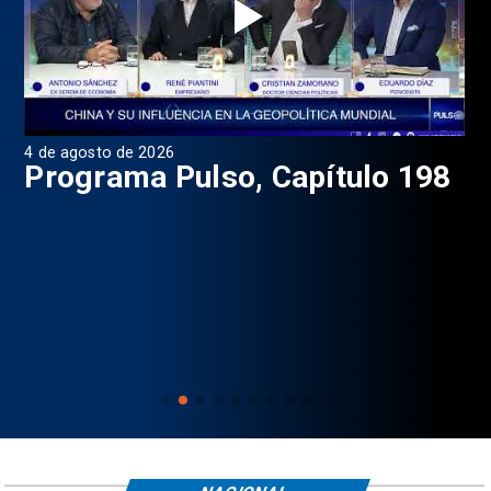
4 de agosto de 2026
1 d
9
Programa Pulso, Capítulo 198
P