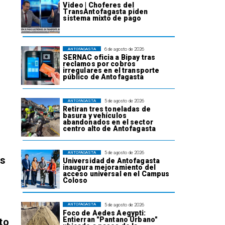
Video | Choferes del
TransAntofagasta piden
sistema mixto de pago
6 de agosto de 2026
ANTOFAGASTA
SERNAC oficia a Bipay tras
reclamos por cobros
irregulares en el transporte
público de Antofagasta
5 de agosto de 2026
ANTOFAGASTA
Retiran tres toneladas de
basura y vehículos
abandonados en el sector
centro alto de Antofagasta
5 de agosto de 2026
ANTOFAGASTA
os
Universidad de Antofagasta
inaugura mejoramiento del
acceso universal en el Campus
Coloso
5 de agosto de 2026
ANTOFAGASTA
Foco de Aedes Aegypti:
Entierran "Pantano Urbano"
to