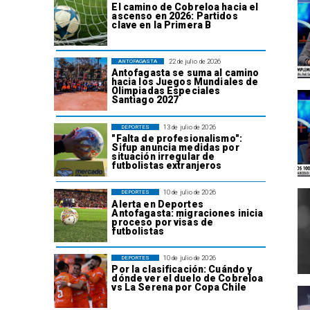
El camino de Cobreloa hacia el
ascenso en 2026: Partidos
clave en la Primera B
22 de julio de 2026
ANTOFAGASTA
Antofagasta se suma al camino
hacia los Juegos Mundiales de
Olimpiadas Especiales
Santiago 2027
13 de julio de 2026
DEPORTES
"Falta de profesionalismo":
Sifup anuncia medidas por
situación irregular de
futbolistas extranjeros
10 de julio de 2026
DEPORTES
Alerta en Deportes
Antofagasta: migraciones inicia
proceso por visas de
futbolistas
10 de julio de 2026
DEPORTES
Por la clasificación: Cuándo y
dónde ver el duelo de Cobreloa
vs La Serena por Copa Chile