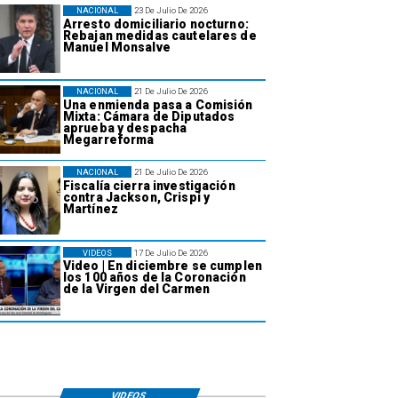
NACIONAL
23 De Julio De 2026
Arresto domiciliario nocturno:
Rebajan medidas cautelares de
Manuel Monsalve
NACIONAL
21 De Julio De 2026
Una enmienda pasa a Comisión
Mixta: Cámara de Diputados
aprueba y despacha
Megarreforma
NACIONAL
21 De Julio De 2026
Fiscalía cierra investigación
contra Jackson, Crispi y
Martínez
VIDEOS
17 De Julio De 2026
Video | En diciembre se cumplen
los 100 años de la Coronación
de la Virgen del Carmen
VIDEOS