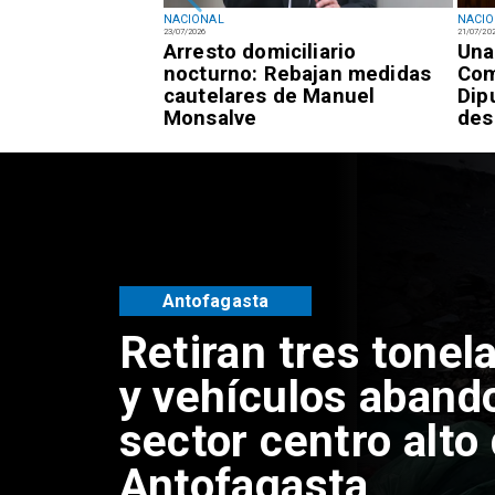
NACIONAL
NACI
23/07/2026
21/07/20
registra 7,3% de
Arresto domiciliario
Una
 frente al 9,4%
nocturno: Rebajan medidas
Com
cautelares de Manuel
Dip
Monsalve
des
Salud
Bajo el estándar: 
Antofagasta y Cal
cumplen con indic
gestión del Minsal