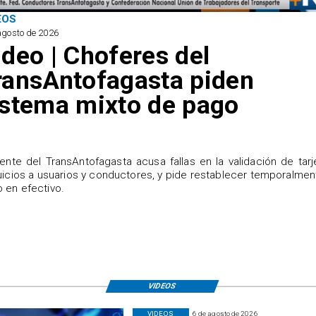
EOS
agosto de 2026
ideo | Choferes del
ransAntofagasta piden
istema mixto de pago
igente del TransAntofagasta acusa fallas en la validación de tarj
uicios a usuarios y conductores, y pide restablecer temporalmen
 en efectivo.
VIDEOS
VIDEOS
6 de agosto de 2026