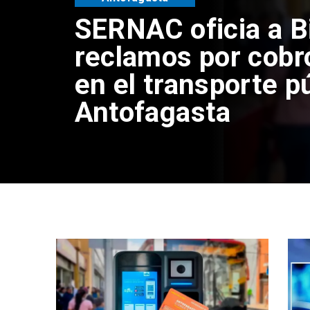
Retiran tres tonel
y vehículos aband
sector centro alto
Antofagasta