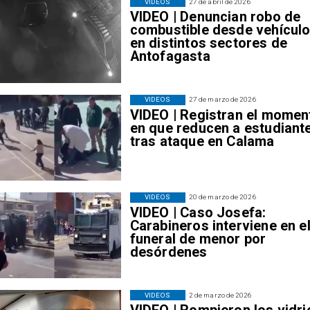
VIDEOS
27 de abril de 2026
VIDEO | Denuncian robo de
combustible desde vehícul
en distintos sectores de
Antofagasta
VIDEOS
27 de marzo de 2026
VIDEO | Registran el momen
en que reducen a estudiant
tras ataque en Calama
VIDEOS
20 de marzo de 2026
VIDEO | Caso Josefa:
Carabineros interviene en e
funeral de menor por
desórdenes
VIDEOS
2 de marzo de 2026