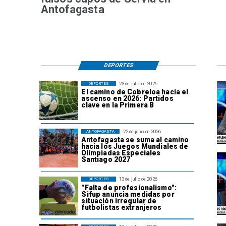
Antofagasta
DEPORTES
23 de julio de 2026
DEPORTES
El camino de Cobreloa hacia el
ascenso en 2026: Partidos
clave en la Primera B
22 de julio de 2026
ANTOFAGASTA
Antofagasta se suma al camino
hacia los Juegos Mundiales de
Olimpiadas Especiales
Santiago 2027
13 de julio de 2026
DEPORTES
"Falta de profesionalismo":
Sifup anuncia medidas por
situación irregular de
futbolistas extranjeros