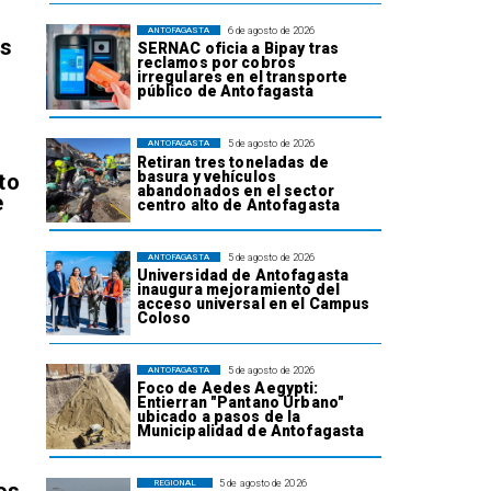
6 de agosto de 2026
ANTOFAGASTA
os
SERNAC oficia a Bipay tras
reclamos por cobros
irregulares en el transporte
público de Antofagasta
5 de agosto de 2026
ANTOFAGASTA
Retiran tres toneladas de
basura y vehículos
to
abandonados en el sector
e
centro alto de Antofagasta
5 de agosto de 2026
ANTOFAGASTA
Universidad de Antofagasta
inaugura mejoramiento del
acceso universal en el Campus
Coloso
l
5 de agosto de 2026
ANTOFAGASTA
Foco de Aedes Aegypti:
Entierran "Pantano Urbano"
ubicado a pasos de la
Municipalidad de Antofagasta
5 de agosto de 2026
REGIONAL