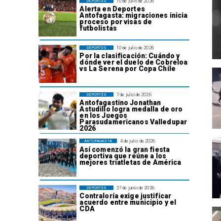
10 de julio de 2026
DEPORTES
Alerta en Deportes
Antofagasta: migraciones inicia
proceso por visas de
futbolistas
10 de julio de 2026
DEPORTES
Por la clasificación: Cuándo y
dónde ver el duelo de Cobreloa
vs La Serena por Copa Chile
7 de julio de 2026
DEPORTES
Antofagastino Jonathan
Astudillo logra medalla de oro
en los Juegos
Parasudamericanos Valledupar
2026
4 de julio de 2026
ANTOFAGASTA
Así comenzó la gran fiesta
deportiva que reúne a los
mejores triatletas de América
27 de junio de 2026
DEPORTES
Contraloría exige justificar
acuerdo entre municipio y el
CDA