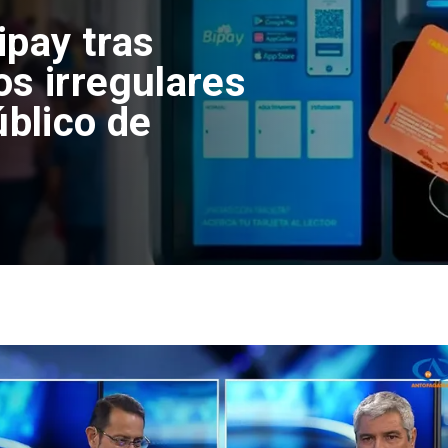
adas de basura
onados en el
 de