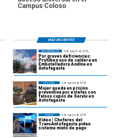
Campus Coloso
MÁS RECIENTES
6 de agosto de 2026
ANTOFAGASTA
Por graves deficiencias:
Prohiben uso de caldera en
Embotelladora Andina en
Antofagasta
6 de agosto de 2026
POLICIAL
Mujer queda en prisión
preventiva por estafas con
falsos cupos de Serviu en
Antofagasta
6 de agosto de 2026
VIDEOS
Video | Choferes del
TransAntofagasta piden
sistema mixto de pago