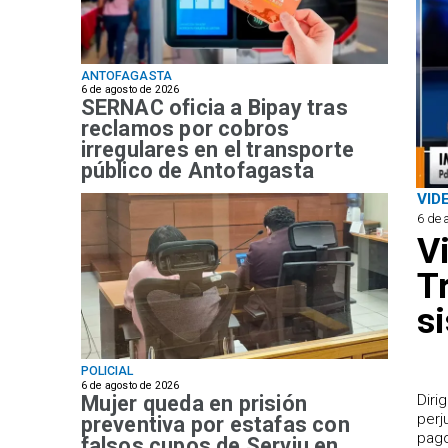
ANTOFAGASTA
6 de agosto de 2026
SERNAC oficia a Bipay tras
reclamos por cobros
irregulares en el transporte
público de Antofagasta
VID
6 de 
V
T
s
POLICIAL
6 de agosto de 2026
Mujer queda en prisión
​Dir
perj
preventiva por estafas con
pago
falsos cupos de Serviu en