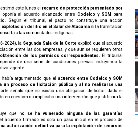
estimó este lunes el
recurso de protección presentado por
 oponía al acuerdo alcanzado entre
Codelco y SQM
para
io.
Según el tribunal, el pacto no constituye una acción
a explotación de litio en el Salar de Atacama
ni la tramitación
consulta a las comunidades indígenas.
26-2024), la
Segunda Sala de la Corte
explicó que el acuerdo
ciación entre las dos empresas, y que aún se requieren otros
 obtención de los permisos correspondientes.
El tribunal
 depende de una serie de condiciones previas, incluyendo la
ativa vigente.
o había argumentado que
el acuerdo entre Codelco y SQM
 un proceso de licitación pública y al no realizarse una
rte señaló que no existía una obligación de licitar, dado el
do en cuestión no implicaba una intervención que justificara la
cluye que
no se ha vulnerado ninguna de las garantías
l acuerdo firmado es solo un paso inicial en el proceso de
na autorización definitiva para la explotación de recursos