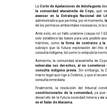
La
Corte de Apelaciones de Antofagasta
des
la comunidad atacameña de Coyo,
que se
avanzar en la Estrategia Nacional del Lit
administrativa que permita, por el momento,
l
de los permisos ambientales necesarios, ni la 
Ante esto, en un fallo unánime (causa rol 1.6
solo establece las bases para una posible aso
trámites, como
la firma de contratos y la
subrayó que la futura explotación del litio
consulta indígena, tal como lo estipula la norm
Asimismo, la comunidad atacameña de Coy
vulneraba sus derechos, al no someterse a
consulta indígena previa.
Sin embargo, la Co
marco legal que rige a Codelco, y que el acuer
consulta inmediata.
Finalmente, la resolución del tribunal con
constitucionales de la comunidad,
ya que e
desarrollo de la futura sociedad minera y
no u
en el Salar de Atacama.