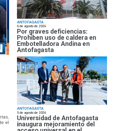
ANTOFAGASTA
6 de agosto de 2026
Por graves deficiencias:
Prohiben uso de caldera en
Embotelladora Andina en
Antofagasta
ANTOFAGASTA
5 de agosto de 2026
Universidad de Antofagasta
etas,
te el
inaugura mejoramiento del
acceso universal en el