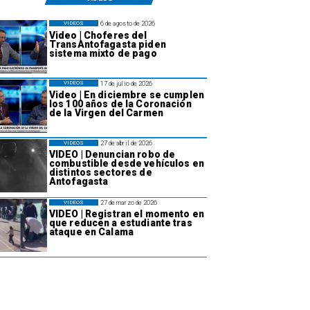
6 de agosto de 2026
VIDEOS
Video | Choferes del
TransAntofagasta piden
sistema mixto de pago
17 de julio de 2026
VIDEOS
Video | En diciembre se cumplen
los 100 años de la Coronación
de la Virgen del Carmen
27 de abril de 2026
VIDEOS
VIDEO | Denuncian robo de
combustible desde vehículos en
distintos sectores de
Antofagasta
27 de marzo de 2026
VIDEOS
VIDEO | Registran el momento en
que reducen a estudiante tras
ataque en Calama