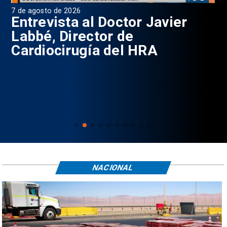
7 de agosto de 2026
6 d
0
Entrevista al Doctor Javier
P
Labbé, Director de
Cardiocirugía del HRA
NACIONAL