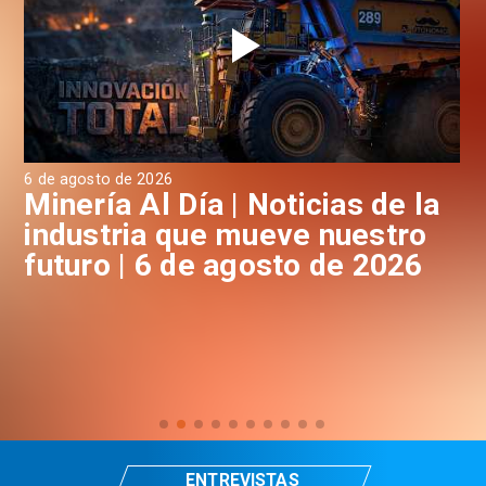
6 de agosto de 2026
6 d
a
Minería Al Día | Noticias de la
M
industria que mueve nuestro
i
futuro | 6 de agosto de 2026
f
ENTREVISTAS