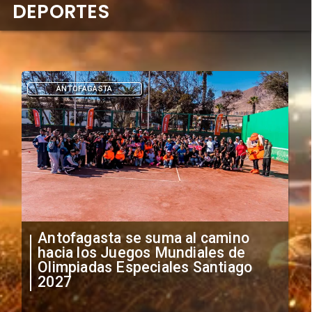
DEPORTES
DEPORTES
"Falta de profesionalismo": Sifup
anuncia medidas por situación
irregular de futbolistas
extranjeros