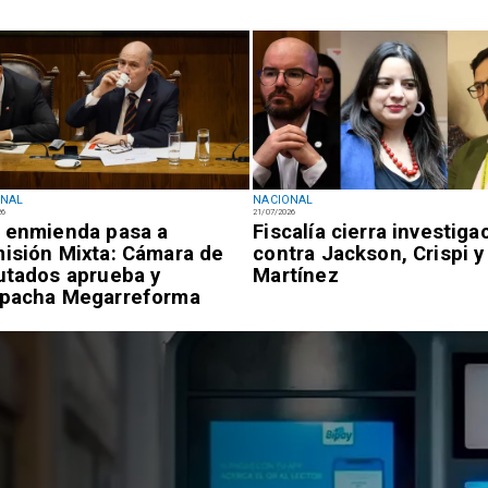
ONAL
NACIONAL
26
21/07/2026
 enmienda pasa a
Fiscalía cierra investiga
isión Mixta: Cámara de
contra Jackson, Crispi y
utados aprueba y
Martínez
pacha Megarreforma