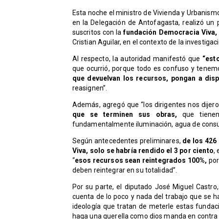
Esta noche el ministro de Vivienda y Urbanismo
en la Delegación de Antofagasta, realizó un 
suscritos con la
fundación Democracia Viva,
Cristian Aguilar, en el contexto de la investiga
Al respecto, la autoridad manifestó que
“est
que ocurrió, porque todo es confuso y tenemo
que devuelvan los recursos, pongan a dis
reasignen”.
Además, agregó que “los dirigentes nos dijer
que se terminen sus obras,
que tienen
fundamentalmente iluminación, agua de consu
Según antecedentes preliminares,
de los 426
Viva, solo se habría rendido el 3 por ciento
,
“
esos recursos sean reintegrados 100%,
por
deben reintegrar en su totalidad”.
Por su parte, el diputado José Miguel Castro
cuenta de lo poco y nada del trabajo que se h
ideología que tratan de meterle estas fundac
haga una querella como dios manda en contra 