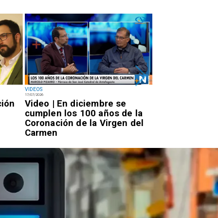
VIDEOS
NACIONAL
17/07/2026
14/07/2026
ción
Video | En diciembre se
Miércoles 7:20
cumplen los 100 años de la
Rojo llegará a 
Coronación de la Virgen del
por la PDI para
Carmen
condena