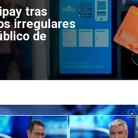
ipay tras
os irregulares
úblico de