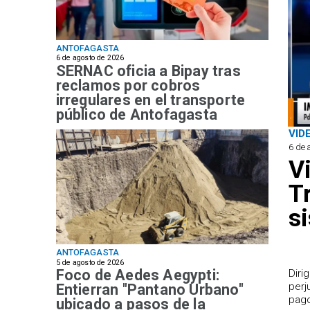
ANTOFAGASTA
6 de agosto de 2026
SERNAC oficia a Bipay tras
reclamos por cobros
irregulares en el transporte
público de Antofagasta
VID
6 de 
V
T
s
ANTOFAGASTA
5 de agosto de 2026
Foco de Aedes Aegypti:
​Dir
perj
Entierran "Pantano Urbano"
pago
ubicado a pasos de la