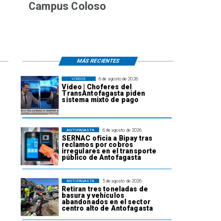
Campus Coloso
MÁS RECIENTES
6 de agosto de 2026
VIDEOS
Video | Choferes del
TransAntofagasta piden
sistema mixto de pago
6 de agosto de 2026
ANTOFAGASTA
SERNAC oficia a Bipay tras
reclamos por cobros
irregulares en el transporte
público de Antofagasta
5 de agosto de 2026
ANTOFAGASTA
Retiran tres toneladas de
basura y vehículos
abandonados en el sector
centro alto de Antofagasta