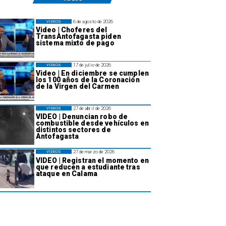
6 de agosto de 2026
VIDEOS
Video | Choferes del
TransAntofagasta piden
sistema mixto de pago
17 de julio de 2026
VIDEOS
Video | En diciembre se cumplen
los 100 años de la Coronación
de la Virgen del Carmen
27 de abril de 2026
VIDEOS
VIDEO | Denuncian robo de
combustible desde vehículos en
distintos sectores de
Antofagasta
27 de marzo de 2026
VIDEOS
VIDEO | Registran el momento en
que reducen a estudiante tras
ataque en Calama