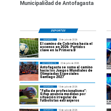
Municipalidad de Antofagasta
DEPORTES
23 de julio de 2026
DEPORTES
El camino de Cobreloa hacia el
ascenso en 2026: Partidos
clave en la Primera B
22 de julio de 2026
ANTOFAGASTA
Antofagasta se suma al camino
hacia los Juegos Mundiales de
Olimpiadas Especiales
Santiago 2027
13 de julio de 2026
DEPORTES
"Falta de profesionalismo":
Sifup anuncia medidas por
situación irregular de
futbolistas extranjeros
10 de julio de 2026
DEPORTES