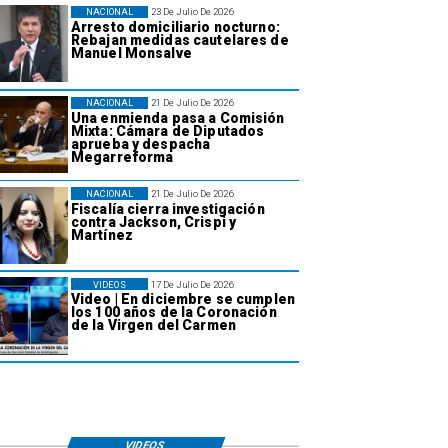
NACIONAL
23 De Julio De 2026
Arresto domiciliario nocturno:
Rebajan medidas cautelares de
Manuel Monsalve
NACIONAL
21 De Julio De 2026
Una enmienda pasa a Comisión
Mixta: Cámara de Diputados
aprueba y despacha
Megarreforma
NACIONAL
21 De Julio De 2026
Fiscalía cierra investigación
contra Jackson, Crispi y
Martínez
VIDEOS
17 De Julio De 2026
Video | En diciembre se cumplen
los 100 años de la Coronación
de la Virgen del Carmen
VIDEOS