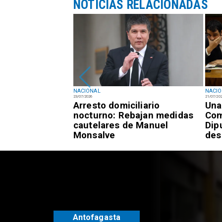
NOTICIAS RELACIONADAS
NACIONAL
NACI
23/07/2026
21/07/20
registra 7,3% de
Arresto domiciliario
Una
 frente al 9,4%
nocturno: Rebajan medidas
Com
cautelares de Manuel
Dip
Monsalve
des
Antofagasta