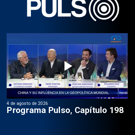
4 de agosto de 2026
1 d
9
Programa Pulso, Capítulo 198
P