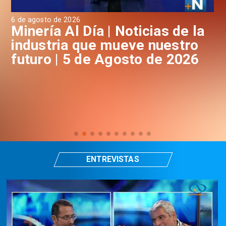
6 de agosto de 2026
4 d
a
Minería Al Día | Noticias de la
M
industria que mueve nuestro
i
futuro | 5 de Agosto de 2026
f
ENTREVISTAS