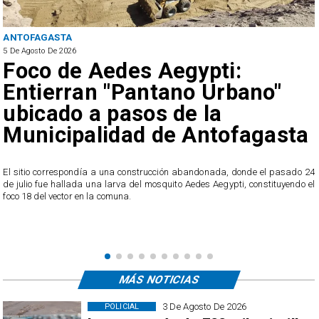
REGIONAL
5 De Agosto De 2026
Hasta 80 km/h: Actualizan
Alerta Temprana Preventiva
por viento en la Región de
a
Antofagasta
 24
A partir de este miércoles, se pronostica el desarrollo de viento normal
 el
moderado en los sectores de cordillera de la Costa y la cordillera de toda 
región.
MÁS NOTICIAS
3 De Agosto De 2026
POLICIAL