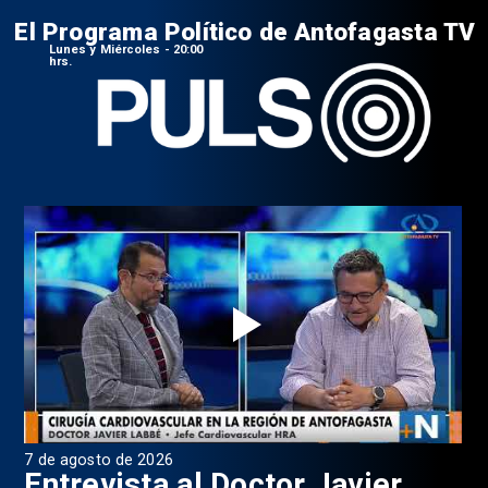
El Programa Político de Antofagasta TV
Lunes y Miércoles - 20:00
hrs.
7 de agosto de 2026
6 d
0
Entrevista al Doctor Javier
P