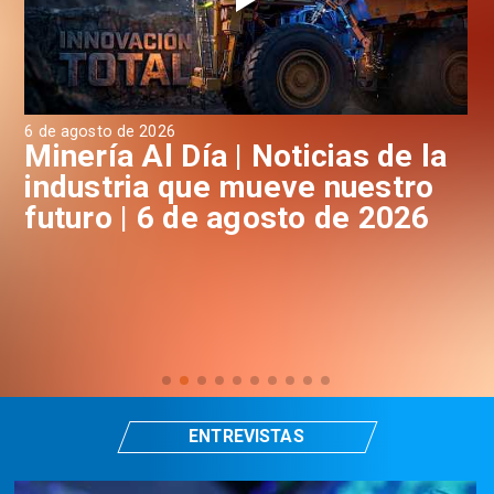
6 de agosto de 2026
6 d
a
Minería Al Día | Noticias de la
M
industria que mueve nuestro
i
futuro | 6 de agosto de 2026
f
ENTREVISTAS