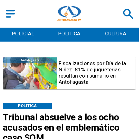
POLICIAL
POLÍTICA
CULTURA
Antofagasta
Tribunal frena opción de pena
mixta para Karen Rojo por ahora
POLÍTICA
Tribunal absuelve a los ocho
acusados en el emblemático
caso SQM