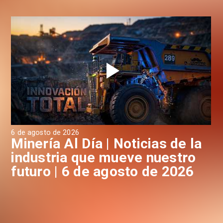
6 de agosto de 2026
6 d
a
Minería Al Día | Noticias de la
M
industria que mueve nuestro
i
futuro | 6 de agosto de 2026
f