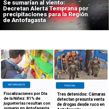
Se sumarían al viento:
Decretan Alerta Temprana por
precipitaciones para la Región
de Antofagasta
ANTOFAGASTA
POLICIAL
Fiscalizaciones por Día
Tres detenidos: Cámaras
de la Niñez: 81% de
detectan presunta venta
jugueterías resultan con
de drogas desde ruco en
sumario en Antofagasta