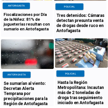
ANTOFAGASTA
POLICIAL
Fiscalizaciones por Día
Tres detenidos: Cámaras
de la Niñez: 81% de
detectan presunta venta
jugueterías resultan con
de drogas desde ruco en
sumario en Antofagasta
Antofagasta
POLICIAL
ANTOFAGASTA
Hasta la Región
Se sumarían al viento:
Metropolitana: Incautan
Decretan Alerta
más de 2 toneladas de
Temprana por
droga tras seguimiento
precipitaciones para la
iniciado en Antofagasta
Región de Antofagasta