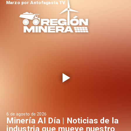
Marzo por Antofagasta TV
6 de agosto de 2026
4 d
a
Minería Al Día | Noticias de la
M
industria que mueve nuestro
i