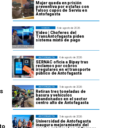
Mujer queda en prisión
preventiva por estafas con
falsos cupos de Serviu en
Antofagasta
6 de agosto de 2026
VIDEOS
Video | Choferes del
TransAntofagasta piden
sistema mixto de pago
6 de agosto de 2026
ANTOFAGASTA
SERNAC oficia a Bipay tras
reclamos por cobros
irregulares en el transporte
público de Antofagasta
5 de agosto de 2026
ANTOFAGASTA
os
Retiran tres toneladas de
basura y vehículos
abandonados en el sector
centro alto de Antofagasta
5 de agosto de 2026
ANTOFAGASTA
Universidad de Antofagasta
inaugura mejoramiento del
to