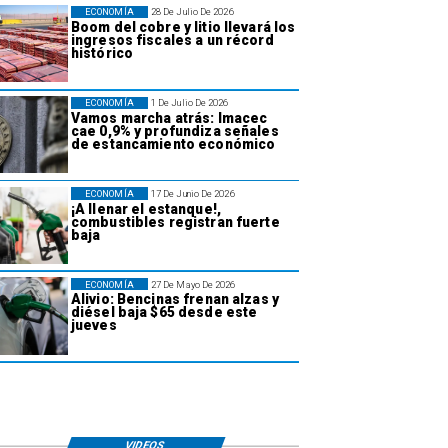
ECONOMÍA
28 De Julio De 2026
Boom del cobre y litio llevará los
ingresos fiscales a un récord
histórico
ECONOMÍA
1 De Julio De 2026
Vamos marcha atrás: Imacec
cae 0,9% y profundiza señales
de estancamiento económico
ECONOMÍA
17 De Junio De 2026
¡A llenar el estanque!,
combustibles registran fuerte
baja
ECONOMÍA
27 De Mayo De 2026
Alivio: Bencinas frenan alzas y
diésel baja $65 desde este
jueves
VIDEOS