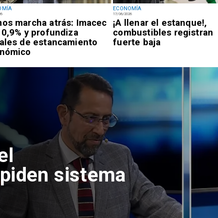
OMÍA
ECONOMÍA
26
17/06/2026
os marcha atrás: Imacec
¡A llenar el estanque!,
 0,9% y profundiza
combustibles registran
ales de estancamiento
fuerte baja
nómico
el
piden sistema