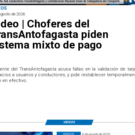
EOS
agosto de 2026
ideo | Choferes del
ransAntofagasta piden
istema mixto de pago
igente del TransAntofagasta acusa fallas en la validación de tarj
uicios a usuarios y conductores, y pide restablecer temporalmen
 en efectivo.
VIDEOS
VIDEOS
6 de agosto de 2026