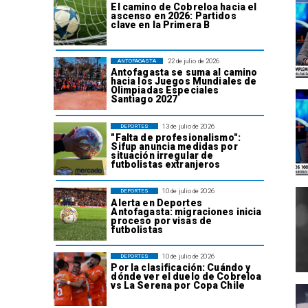
El camino de Cobreloa hacia el
ascenso en 2026: Partidos
clave en la Primera B
22 de julio de 2026
ANTOFAGASTA
Antofagasta se suma al camino
hacia los Juegos Mundiales de
Olimpiadas Especiales
Santiago 2027
13 de julio de 2026
DEPORTES
"Falta de profesionalismo":
Sifup anuncia medidas por
situación irregular de
futbolistas extranjeros
10 de julio de 2026
DEPORTES
Alerta en Deportes
Antofagasta: migraciones inicia
proceso por visas de
futbolistas
10 de julio de 2026
DEPORTES
Por la clasificación: Cuándo y
dónde ver el duelo de Cobreloa
vs La Serena por Copa Chile