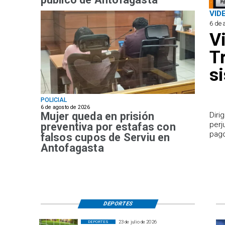
VID
6 de 
V
T
s
POLICIAL
6 de agosto de 2026
Mujer queda en prisión
​Dir
perj
preventiva por estafas con
pago
falsos cupos de Serviu en
Antofagasta
DEPORTES
23 de julio de 2026
DEPORTES