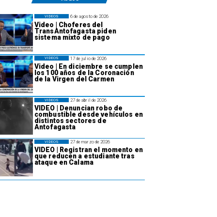
6 de agosto de 2026
VIDEOS
Video | Choferes del
TransAntofagasta piden
sistema mixto de pago
17 de julio de 2026
VIDEOS
Video | En diciembre se cumplen
los 100 años de la Coronación
de la Virgen del Carmen
27 de abril de 2026
VIDEOS
VIDEO | Denuncian robo de
combustible desde vehículos en
distintos sectores de
Antofagasta
27 de marzo de 2026
VIDEOS
VIDEO | Registran el momento en
que reducen a estudiante tras
ataque en Calama