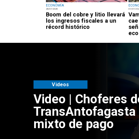
ECONOMÍA
ECON
28/07/2026
01/07/20
portante alza en
Boom del cobre y litio llevará
Vam
bles desde este
los ingresos fiscales a un
cae
récord histórico
señ
eco
Videos
Video | Choferes d
TransAntofagasta 
mixto de pago