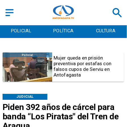
POLICIAL
POLÍTICA
CULTURA
Videos
Video | Choferes del
TransAntofagasta piden
sistema mixto de pago
JUDICIAL
Piden 392 años de cárcel para
banda “Los Piratas" del Tren de
Aragua