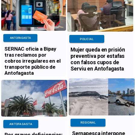
ANTOFAGASTA
POLICIAL
SERNAC oficia a Bipay
Mujer queda en prisión
tras reclamos por
preventiva por estafas
cobros irregulares en el
con falsos cupos de
transporte público de
Serviu en Antofagasta
Antofagasta
REGIONAL
ANTOFAGASTA
Sernapesca interpone
Por graves deficiencias: