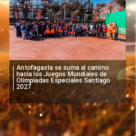
DEPORTES
"Falta de profesionalismo": Sifup
anuncia medidas por situación
irregular de futbolistas
extranjeros