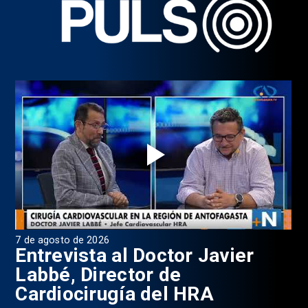
7 de agosto de 2026
6 d
0
Entrevista al Doctor Javier
P
Labbé, Director de
Cardiocirugía del HRA