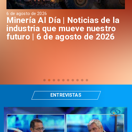
6 de agosto de 2026
6 d
a
Minería Al Día | Noticias de la
M
industria que mueve nuestro
i
futuro | 6 de agosto de 2026
f
ENTREVISTAS