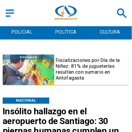
POLICIAL
POLÍTICA
CULTURA
Antofagasta
Tribunal frena opción de pena
mixta para Karen Rojo por ahora
NACIONAL
Insólito hallazgo en el
aeropuerto de Santiago: 30
piernas humanas cumplen un