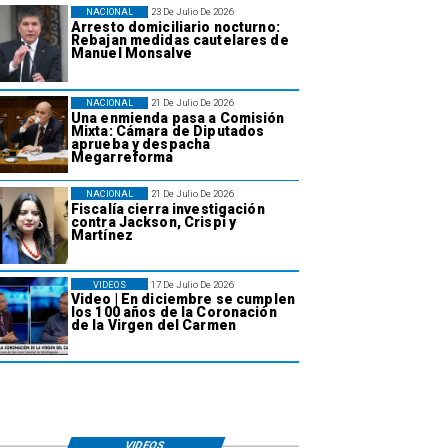
NACIONAL
23 De Julio De 2026
Arresto domiciliario nocturno:
Rebajan medidas cautelares de
Manuel Monsalve
NACIONAL
21 De Julio De 2026
Una enmienda pasa a Comisión
Mixta: Cámara de Diputados
aprueba y despacha
Megarreforma
NACIONAL
21 De Julio De 2026
Fiscalía cierra investigación
contra Jackson, Crispi y
Martínez
VIDEOS
17 De Julio De 2026
Video | En diciembre se cumplen
los 100 años de la Coronación
de la Virgen del Carmen
VIDEOS