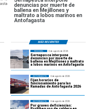
hasta
denuncias por muerte de
ballena en Mejillones y
maltrato a lobos marinos en
Antofagasta
MÁS RECIENTES
6 de agosto de 2026
REGIONAL
Sernapesca interpone
denuncias por muerte de
ballena en Mejillones y maltrato
a lobos marinos en Antofagasta
6 de agosto de 2026
ANTOFAGASTA
Fijan horarios de
funcionamiento para las
Ramadas de Antofagasta 2026
6 de agosto de 2026
ANTOFAGASTA
Por graves deficiencias:
Prohiben uso de caldera en