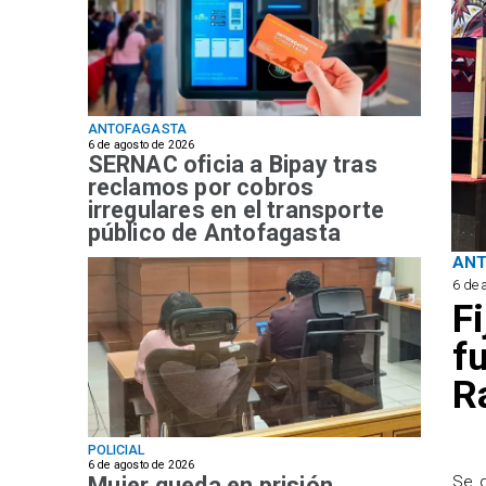
ANTOFAGASTA
6 de agosto de 2026
SERNAC oficia a Bipay tras
reclamos por cobros
irregulares en el transporte
público de Antofagasta
AN
6 de 
F
f
R
POLICIAL
6 de agosto de 2026
Mujer queda en prisión
Se d