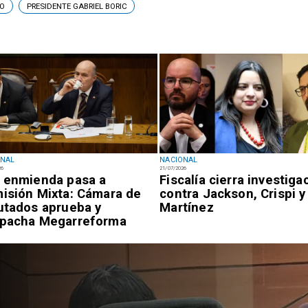
CO
PRESIDENTE GABRIEL BORIC
ONAL
NACIONAL
26
21/07/2026
 enmienda pasa a
Fiscalía cierra investiga
isión Mixta: Cámara de
contra Jackson, Crispi y
utados aprueba y
Martínez
pacha Megarreforma