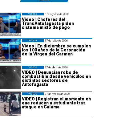
6 de agosto de 2026
VIDEOS
Video | Choferes del
TransAntofagasta piden
sistema mixto de pago
17 de julio de 2026
VIDEOS
Video | En diciembre se cumplen
los 100 años de la Coronación
de la Virgen del Carmen
27 de abril de 2026
VIDEOS
VIDEO | Denuncian robo de
combustible desde vehículos en
distintos sectores de
Antofagasta
27 de marzo de 2026
VIDEOS
VIDEO | Registran el momento en
que reducen a estudiante tras
ataque en Calama