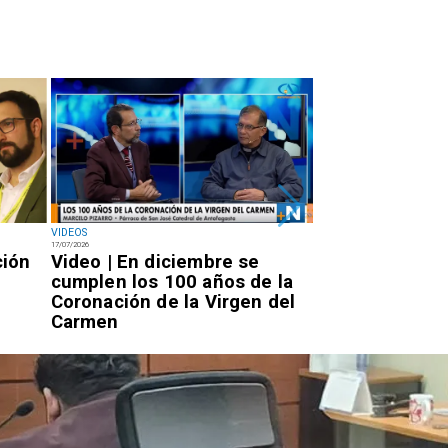
VIDEOS
NACIONAL
17/07/2026
14/07/2026
ción
Video | En diciembre se
Miércoles 7:20
cumplen los 100 años de la
Rojo llegará a 
Coronación de la Virgen del
por la PDI para
Carmen
condena