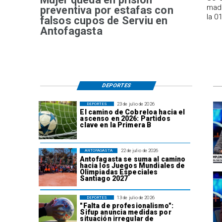
madr
preventiva por estafas con
la 0
falsos cupos de Serviu en
Antofagasta
DEPORTES
23 de julio de 2026
DEPORTES
El camino de Cobreloa hacia el
ascenso en 2026: Partidos
clave en la Primera B
22 de julio de 2026
ANTOFAGASTA
Antofagasta se suma al camino
hacia los Juegos Mundiales de
Olimpiadas Especiales
Santiago 2027
13 de julio de 2026
DEPORTES
"Falta de profesionalismo":
Sifup anuncia medidas por
situación irregular de