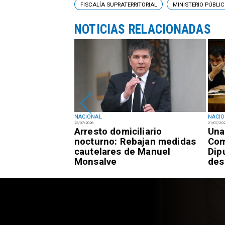
FISCALÍA SUPRATERRITORIAL
MINISTERIO PÚBLI
NOTICIAS RELACIONADAS
NACIONAL
NACI
23/07/2026
21/07/20
registra 7,3% de
Arresto domiciliario
Una
 frente al 9,4%
nocturno: Rebajan medidas
Com
cautelares de Manuel
Dip
Monsalve
des