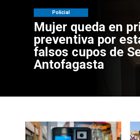
Videos
Video | Choferes d
TransAntofagasta 
mixto de pago