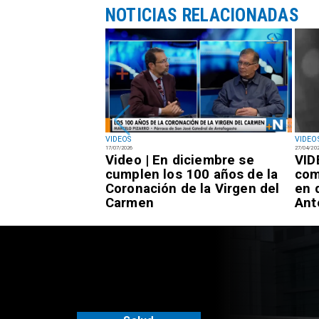
NOTICIAS RELACIONADAS
VIDEOS
VIDEO
17/07/2026
27/04/20
tran violenta
Video | En diciembre se
VID
hinchineros y
cumplen los 100 años de la
com
en el centro de
Coronación de la Virgen del
en 
Carmen
Ant