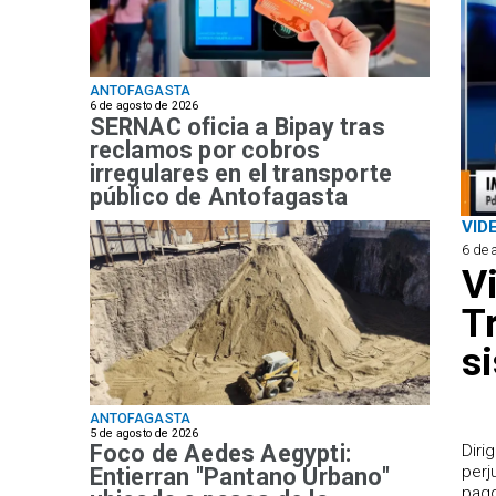
ANTOFAGASTA
6 de agosto de 2026
SERNAC oficia a Bipay tras
reclamos por cobros
irregulares en el transporte
público de Antofagasta
VID
6 de 
V
T
s
ANTOFAGASTA
5 de agosto de 2026
Foco de Aedes Aegypti:
​Dir
perj
Entierran "Pantano Urbano"
pago