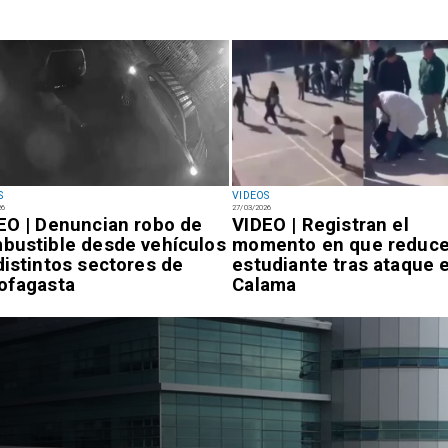
S
VIDEOS
26
27/03/2026
EO | Denuncian robo de
VIDEO | Registran el
bustible desde vehículos
momento en que reduce
distintos sectores de
estudiante tras ataque 
ofagasta
Calama