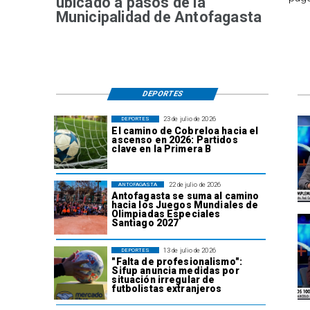
ubicado a pasos de la
Municipalidad de Antofagasta
DEPORTES
23 de julio de 2026
DEPORTES
El camino de Cobreloa hacia el
ascenso en 2026: Partidos
clave en la Primera B
22 de julio de 2026
ANTOFAGASTA
Antofagasta se suma al camino
hacia los Juegos Mundiales de
Olimpiadas Especiales
Santiago 2027
13 de julio de 2026
DEPORTES
"Falta de profesionalismo":
Sifup anuncia medidas por
situación irregular de
futbolistas extranjeros