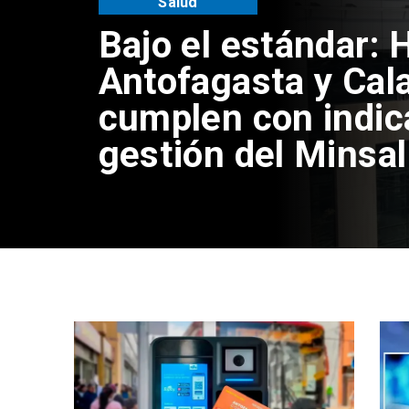
Antofagasta
Universidad de An
inaugura mejorami
acceso universal 
Coloso