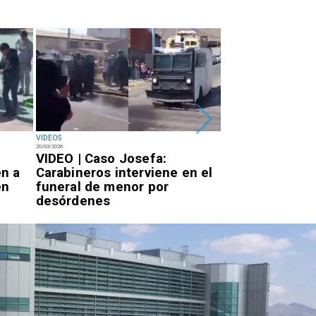
VIDEOS
VIDEOS
20/03/2026
02/03/2026
VIDEO | Caso Josefa:
VIDEO | Rompie
n a
Carabineros interviene en el
con un martillo
en
funeral de menor por
robo en farmac
desórdenes
center de Ant