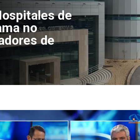
tofagasta
ento del
en el Campus