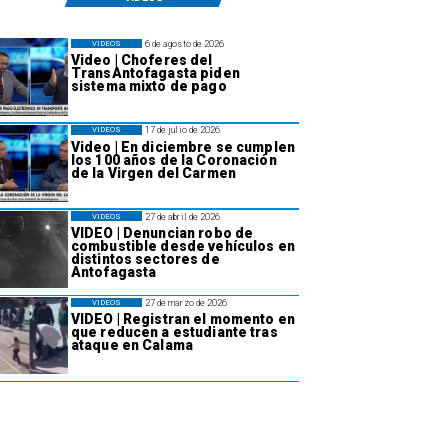
6 de agosto de 2026
VIDEOS
Video | Choferes del
TransAntofagasta piden
sistema mixto de pago
17 de julio de 2026
VIDEOS
Video | En diciembre se cumplen
los 100 años de la Coronación
de la Virgen del Carmen
27 de abril de 2026
VIDEOS
VIDEO | Denuncian robo de
combustible desde vehículos en
distintos sectores de
Antofagasta
27 de marzo de 2026
VIDEOS
VIDEO | Registran el momento en
que reducen a estudiante tras
ataque en Calama