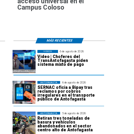
acceso universal en el
Campus Coloso
MÁS RECIENTES
6 de agosto de 2026
VIDEOS
Video | Choferes del
TransAntofagasta piden
sistema mixto de pago
6 de agosto de 2026
ANTOFAGASTA
SERNAC oficia a Bipay tras
reclamos por cobros
irregulares en el transporte
público de Antofagasta
5 de agosto de 2026
ANTOFAGASTA
Retiran tres toneladas de
basura y vehículos
abandonados en el sector
centro alto de Antofagasta