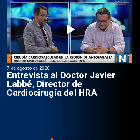
7 de agosto de 2026
6 d
0
Entrevista al Doctor Javier
P
Labbé, Director de
Cardiocirugía del HRA