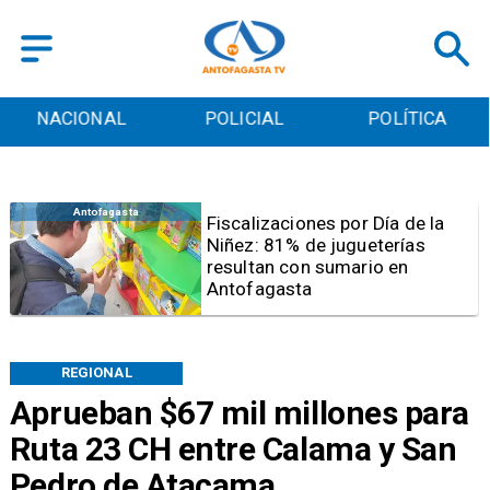
POLICIAL
POLÍTICA
CULTURA
Antofagasta
Tribunal frena opción de pena
mixta para Karen Rojo por aho
REGIONAL
Aprueban $67 mil millones para
Ruta 23 CH entre Calama y San
Pedro de Atacama