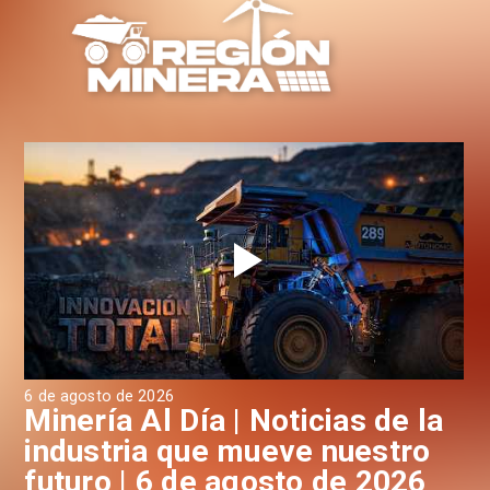
6 de agosto de 2026
6 d
a
Minería Al Día | Noticias de la
M
industria que mueve nuestro
i
futuro | 6 de agosto de 2026
f