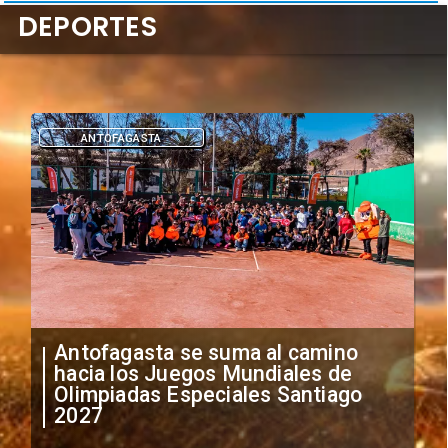
DEPORTES
DEPORTES
"Falta de profesionalismo": Sifup
anuncia medidas por situación
irregular de futbolistas
extranjeros