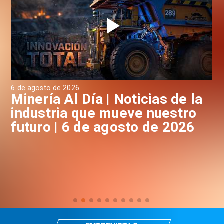
6 de agosto de 2026
6 d
a
Minería Al Día | Noticias de la
M
industria que mueve nuestro
i
futuro | 6 de agosto de 2026
f