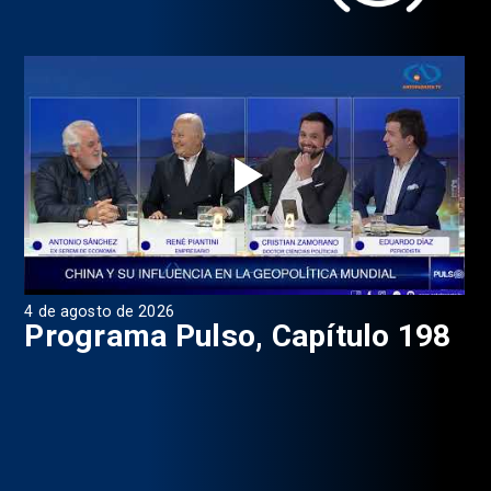
4 de agosto de 2026
1 d
9
Programa Pulso, Capítulo 198
P