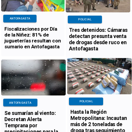
ANTOFAGASTA
POLICIAL
Fiscalizaciones por Día
Tres detenidos: Cámaras
de la Niñez: 81% de
detectan presunta venta
jugueterías resultan con
de drogas desde ruco en
sumario en Antofagasta
Antofagasta
POLICIAL
ANTOFAGASTA
Hasta la Región
Se sumarían al viento:
Metropolitana: Incautan
Decretan Alerta
más de 2 toneladas de
Temprana por
droga tras seguimiento
precipitaciones para la