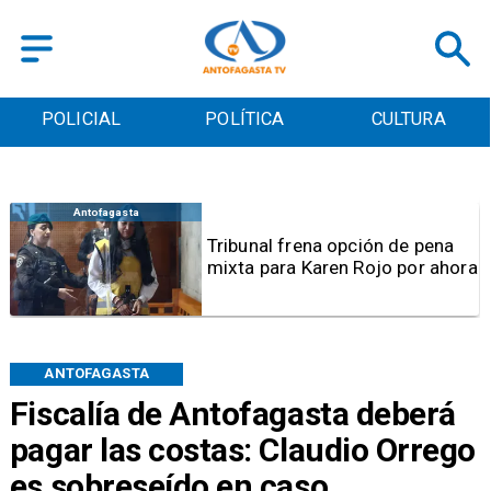
POLICIAL
POLÍTICA
CULTURA
Regional
Sernapesca interpone
denuncias por muerte de
ballena en Mejillones y maltrato
a lobos marinos en Antofagasta
ANTOFAGASTA
Fiscalía de Antofagasta deberá
pagar las costas: Claudio Orrego
es sobreseído en caso