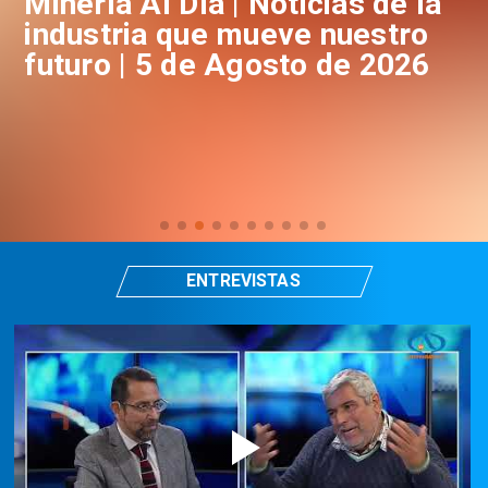
a
Minería Al Día | Noticias de la
M
industria que mueve nuestro
i
futuro | 5 de Agosto de 2026
f
ENTREVISTAS