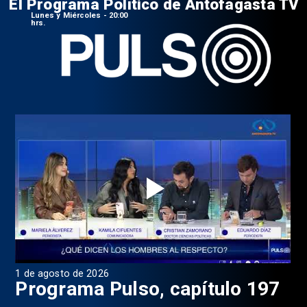
El Programa Político de Antofagasta TV
Lunes y Miércoles - 20:00
hrs.
1 de agosto de 2026
31 
8
Programa Pulso, capítulo 197
D