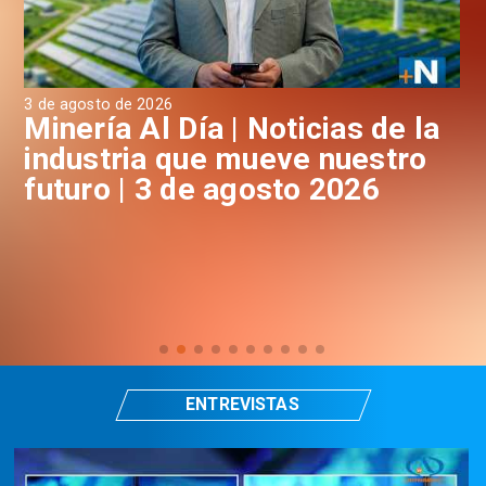
3 de agosto de 2026
31 
a
Minería Al Día | Noticias de la
M
industria que mueve nuestro
i
futuro | 3 de agosto 2026
f
ENTREVISTAS