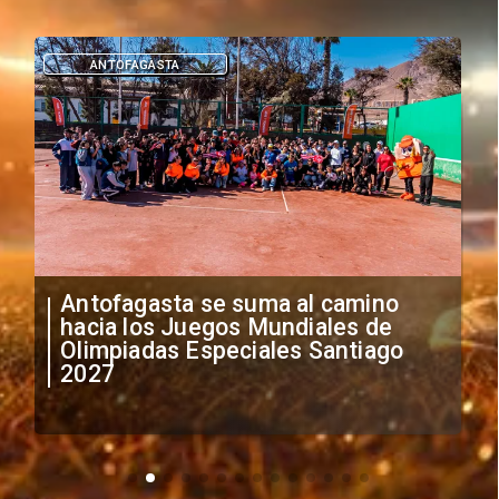
DEPORTES
"Falta de profesionalismo": Sifup
anuncia medidas por situación
irregular de futbolistas
extranjeros