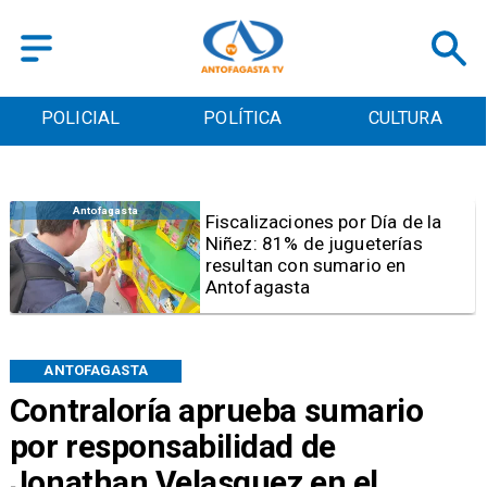
POLICIAL
POLÍTICA
CULTURA
Antofagasta
Tribunal frena opción de pena
mixta para Karen Rojo por ahora
ANTOFAGASTA
Contraloría aprueba sumario
por responsabilidad de
Jonathan Velasquez en el