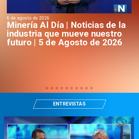
4 de agosto de 2026
3 d
a
Minería Al Día | Noticias de la
M
industria que mueve nuestro
i
futuro | 4 de Agosto de 2026
f
ENTREVISTAS