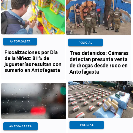
ANTOFAGASTA
POLICIAL
Fiscalizaciones por Día
Tres detenidos: Cámaras
de la Niñez: 81% de
detectan presunta venta
jugueterías resultan con
de drogas desde ruco en
sumario en Antofagasta
Antofagasta
POLICIAL
ANTOFAGASTA