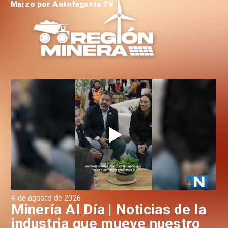
Marzo por Antofagasta TV
4 de agosto de 2026
3 d
a
Minería Al Día | Noticias de la
M
industria que mueve nuestro
i