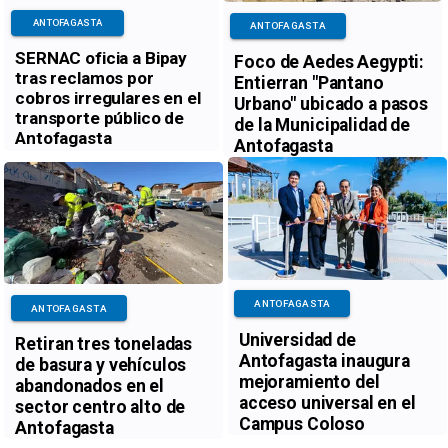
ANTOFAGASTA
ANTOFAGASTA
SERNAC oficia a Bipay
Foco de Aedes Aegypti:
tras reclamos por
Entierran "Pantano
cobros irregulares en el
Urbano" ubicado a pasos
transporte público de
de la Municipalidad de
Antofagasta
Antofagasta
ANTOFAGASTA
ANTOFAGASTA
Universidad de
Retiran tres toneladas
Antofagasta inaugura
de basura y vehículos
mejoramiento del
abandonados en el
acceso universal en el
sector centro alto de
Campus Coloso
Antofagasta