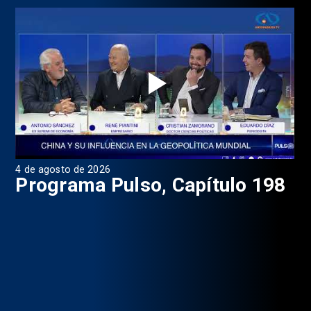
4 de agosto de 2026
1 d
9
Programa Pulso, Capítulo 198
P