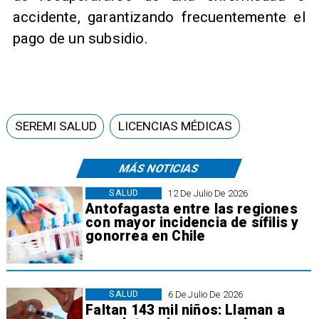
accidente, garantizando frecuentemente el
pago de un subsidio.
SEREMI SALUD
LICENCIAS MÉDICAS
MÁS NOTICIAS
SALUD
12 De Julio De 2026
Antofagasta entre las regiones
con mayor incidencia de sífilis y
gonorrea en Chile
SALUD
6 De Julio De 2026
Faltan 143 mil niños: Llaman a