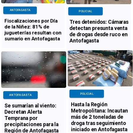
ANTOFAGASTA
POLICIAL
Fiscalizaciones por Día
Tres detenidos: Cámaras
de la Niñez: 81% de
detectan presunta venta
jugueterías resultan con
de drogas desde ruco en
sumario en Antofagasta
Antofagasta
POLICIAL
ANTOFAGASTA
Hasta la Región
Se sumarían al viento:
Metropolitana: Incautan
Decretan Alerta
más de 2 toneladas de
Temprana por
droga tras seguimiento
precipitaciones para la
iniciado en Antofagasta
Región de Antofagasta