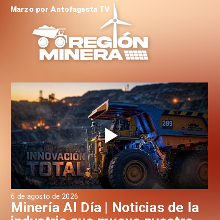
Marzo por Antofagasta TV
6 de agosto de 2026
6 d
a
Minería Al Día | Noticias de la
M