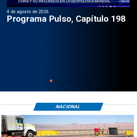
4 de agosto de 2026
1 d
9
Programa Pulso, Capítulo 198
P
NACIONAL