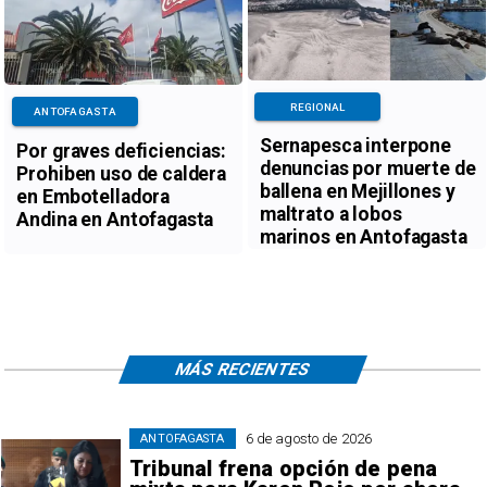
REGIONAL
ANTOFAGASTA
Sernapesca interpone
Por graves deficiencias:
denuncias por muerte de
Prohiben uso de caldera
ballena en Mejillones y
en Embotelladora
maltrato a lobos
Andina en Antofagasta
marinos en Antofagasta
MÁS RECIENTES
6 de agosto de 2026
ANTOFAGASTA
Tribunal frena opción de pena