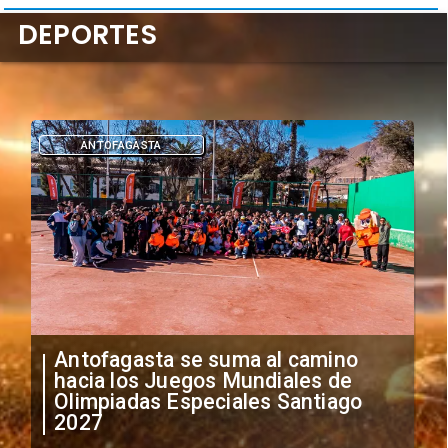
DEPORTES
DEPORTES
"Falta de profesionalismo": Sifup
anuncia medidas por situación
irregular de futbolistas
extranjeros