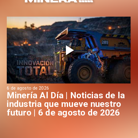
6 de agosto de 2026
4 d
a
Minería Al Día | Noticias de la
M
industria que mueve nuestro
i
futuro | 5 de Agosto de 2026
f