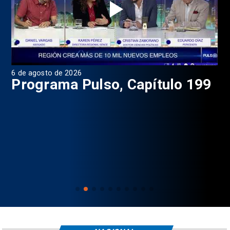
4 de agosto de 2026
1 
99
Programa Pulso, Capítulo 198
P