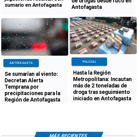
de drogas desde ruco en
sumario en Antofagasta
Antofagasta
POLICIAL
ANTOFAGASTA
Hasta la Región
Se sumarían al viento:
Metropolitana: Incautan
Decretan Alerta
más de 2 toneladas de
Temprana por
droga tras seguimiento
precipitaciones para la
iniciado en Antofagasta
Región de Antofagasta
MÁS RECIENTES