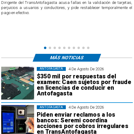
,
l
El servicio ofició a la empresa tras recibir casi 40 reclamos por parte de los
usuarios, quienes acusan cobros irregulares, descuentos duplicados y
transacciones que no reconocen.
MÁS NOTICIAS
4 De Agosto De 2026
ANTOFAGASTA
$350 mil por respuestas del
examen: Caen sujetos por fraude
en licencias de conducir en
Antofagasta
4 De Agosto De 2026
ANTOFAGASTA
Piden enviar reclamos a los
bancos: Seremi coordina
acciones por cobros irregulares
en TransAntofagasta