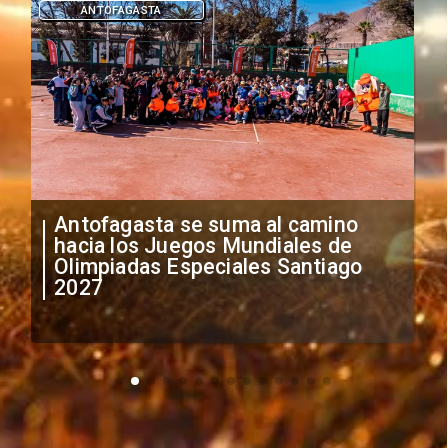
DEPORTES
"Falta de profesionalismo": Sifup
anuncia medidas por situación
irregular de futbolistas
extranjeros