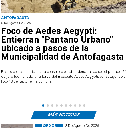
REGIONAL
5 De Agosto De 2026
Hasta 80 km/h: Actualizan
Alerta Temprana Preventiva
por viento en la Región de
Antofagasta
4
A partir de este miércoles, se pronostica el desarrollo de viento normal a
l
moderado en los sectores de cordillera de la Costa y la cordillera de toda la
región.
MÁS NOTICIAS
3 De Agosto De 2026
POLICIAL