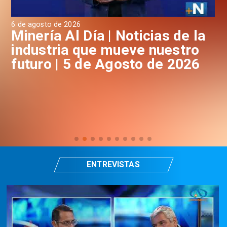
6 de agosto de 2026
4 d
a
Minería Al Día | Noticias de la
M
industria que mueve nuestro
i
futuro | 5 de Agosto de 2026
f
ENTREVISTAS