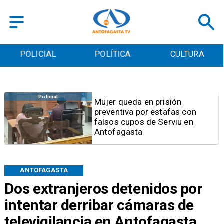
POLICIAL
POLÍTICA
CULTURA
Videos
Video | Choferes del
TransAntofagasta piden
sistema mixto de pago
ANTOFAGASTA
Dos extranjeros detenidos por
intentar derribar cámaras de
televigilancia en Antofagasta