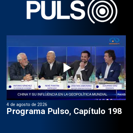
4 de agosto de 2026
1 d
9
Programa Pulso, Capítulo 198
P