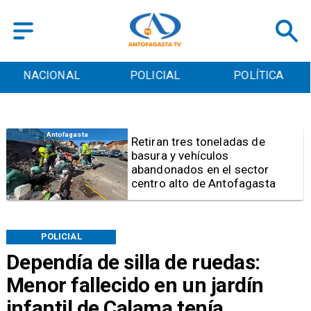
POLICIAL
POLÍTICA
CULTURA
Salud
Bajo el estándar: Hospitales de
Antofagasta y Calama no
cumplen con indicadores de
gestión del Minsal
POLICIAL
Dependía de silla de ruedas:
Menor fallecido en un jardín
infantil de Calama tenía