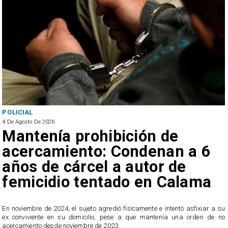
POLICIAL
4 De Agosto De 2026
Mantenía prohibición de
acercamiento: Condenan a 6
años de cárcel a autor de
femicidio tentado en Calama
En noviembre de 2024, el sujeto agredió físicamente e intentó asfixiar a su
n
ex conviviente en su domicilio, pese a que mantenía una orden de no
e
acercamiento desde noviembre de 2023.