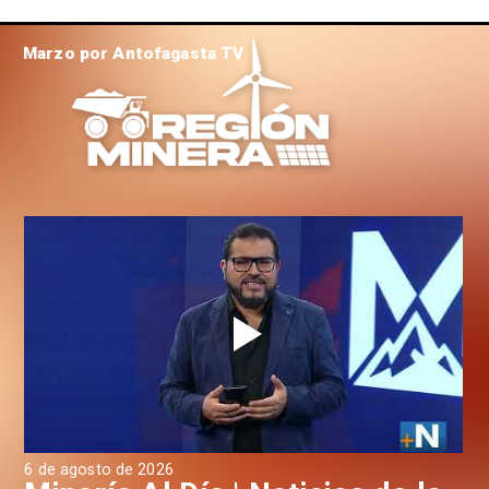
Marzo por Antofagasta TV
6 de agosto de 2026
4 d