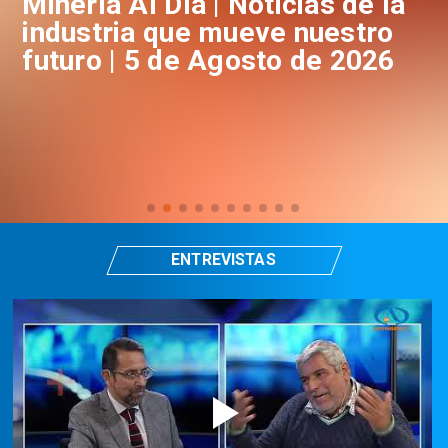
a
Minería Al Día | Noticias de la
M
industria que mueve nuestro
i
futuro | 5 de Agosto de 2026
f
ENTREVISTAS