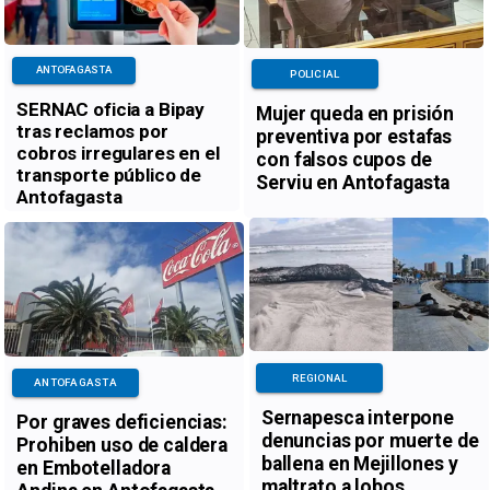
ANTOFAGASTA
POLICIAL
SERNAC oficia a Bipay
Mujer queda en prisión
tras reclamos por
preventiva por estafas
cobros irregulares en el
con falsos cupos de
transporte público de
Serviu en Antofagasta
Antofagasta
REGIONAL
ANTOFAGASTA
Sernapesca interpone
Por graves deficiencias:
denuncias por muerte de
Prohiben uso de caldera
ballena en Mejillones y
en Embotelladora
maltrato a lobos