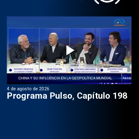
4 de agosto de 2026
1 d
9
Programa Pulso, Capítulo 198
P