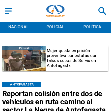
POLICIAL
POLÍTICA
CULTURA
Videos
Video | Choferes del
TransAntofagasta piden
sistema mixto de pago
ANTOFAGASTA
Reportan colisión entre dos de
vehículos en ruta camino al
sector La Negra de Antofagasta