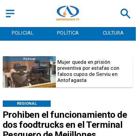
POLICIAL
POLÍTICA
CULTURA
Videos
Video | Choferes del
TransAntofagasta piden
sistema mixto de pago
REGIONAL
Prohiben el funcionamiento de
dos foodtrucks en el Terminal
Pesquero de Mejillones