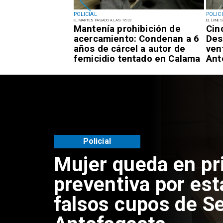
POLICIAL
POLIC
EL MARTES PASADO A LAS 16:32
EL LUNES
el tiempo
Mantenía prohibición de
Cin
Países Bajos:
acercamiento: Condenan a 6
Des
o de la
años de cárcel a autor de
ven
aren Rojo
femicidio tentado en Calama
Ant
Policial
Mujer queda en pr
preventiva por est
falsos cupos de Se