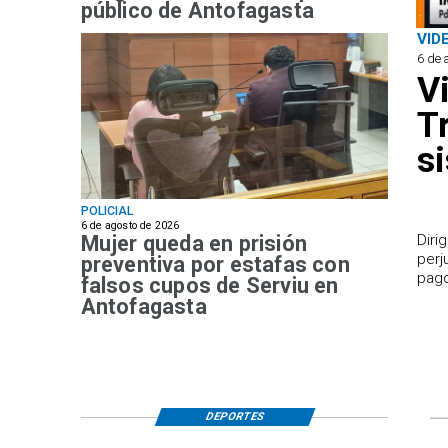
público de Antofagasta
VID
6 de 
V
T
s
POLICIAL
6 de agosto de 2026
Mujer queda en prisión
​Dir
perj
preventiva por estafas con
pago
falsos cupos de Serviu en
Antofagasta
DEPORTES