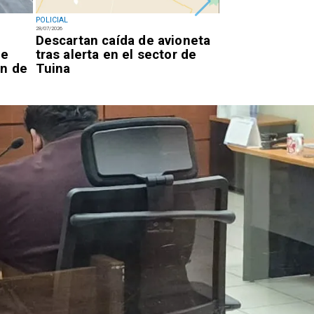
POLICIAL
POLICIAL
28/07/2026
28/07/2026
l
Descartan caída de avioneta
Confirman pris
de
tras alerta en el sector de
para cinco ext
ón de
Tuina
red de explota
Calama