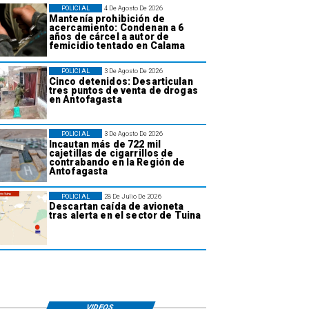
POLICIAL
4 De Agosto De 2026
Mantenía prohibición de
acercamiento: Condenan a 6
años de cárcel a autor de
femicidio tentado en Calama
POLICIAL
3 De Agosto De 2026
Cinco detenidos: Desarticulan
tres puntos de venta de drogas
en Antofagasta
POLICIAL
3 De Agosto De 2026
Incautan más de 722 mil
cajetillas de cigarrillos de
contrabando en la Región de
Antofagasta
POLICIAL
28 De Julio De 2026
Descartan caída de avioneta
tras alerta en el sector de Tuina
VIDEOS