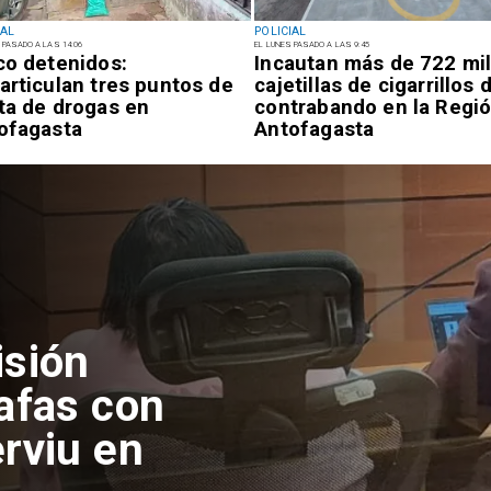
IAL
POLICIAL
 PASADO A LAS 14:06
EL LUNES PASADO A LAS 9:45
co detenidos:
Incautan más de 722 mi
articulan tres puntos de
cajetillas de cigarrillos 
ta de drogas en
contrabando en la Regi
ofagasta
Antofagasta
isión
afas con
rviu en