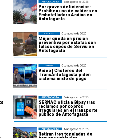
6 de agosto de 2026
ANTOFAGASTA
Por graves deficiencias:
Prohiben uso de caldera en
Embotelladora Andina en
Antofagasta
6 de agosto de 2026
POLICIAL
Mujer queda en prisión
preventiva por estafas con
falsos cupos de Serviu en
Antofagasta
6 de agosto de 2026
VIDEOS
Video | Choferes del
TransAntofagasta piden
sistema mixto de pago
6 de agosto de 2026
ANTOFAGASTA
os
SERNAC oficia a Bipay tras
reclamos por cobros
irregulares en el transporte
público de Antofagasta
5 de agosto de 2026
ANTOFAGASTA
Retiran tres toneladas de