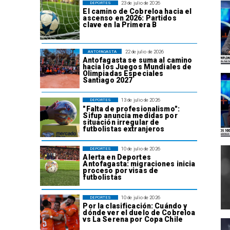
23 de julio de 2026
DEPORTES
El camino de Cobreloa hacia el
ascenso en 2026: Partidos
clave en la Primera B
22 de julio de 2026
ANTOFAGASTA
Antofagasta se suma al camino
hacia los Juegos Mundiales de
Olimpiadas Especiales
Santiago 2027
13 de julio de 2026
DEPORTES
"Falta de profesionalismo":
Sifup anuncia medidas por
situación irregular de
futbolistas extranjeros
10 de julio de 2026
DEPORTES
Alerta en Deportes
Antofagasta: migraciones inicia
proceso por visas de
futbolistas
10 de julio de 2026
DEPORTES
Por la clasificación: Cuándo y
dónde ver el duelo de Cobreloa
vs La Serena por Copa Chile