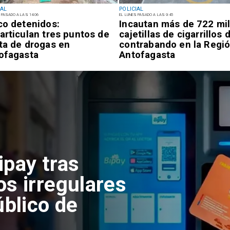
IAL
POLICIAL
 PASADO A LAS 14:06
EL LUNES PASADO A LAS 9:45
co detenidos:
Incautan más de 722 mi
articulan tres puntos de
cajetillas de cigarrillos 
ta de drogas en
contrabando en la Regi
ofagasta
Antofagasta
adas de basura
onados en el
 de