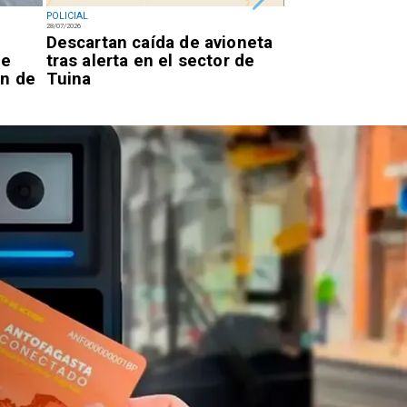
POLICIAL
POLICIAL
28/07/2026
28/07/2026
l
Descartan caída de avioneta
Confirman pris
de
tras alerta en el sector de
para cinco ext
ón de
Tuina
red de explota
Calama