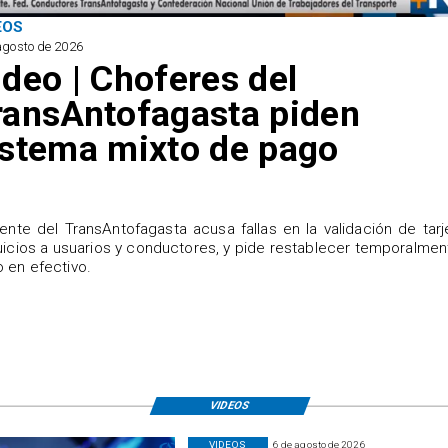
EOS
agosto de 2026
ideo | Choferes del
ransAntofagasta piden
istema mixto de pago
igente del TransAntofagasta acusa fallas en la validación de tarj
uicios a usuarios y conductores, y pide restablecer temporalmen
 en efectivo.
VIDEOS
VIDEOS
6 de agosto de 2026