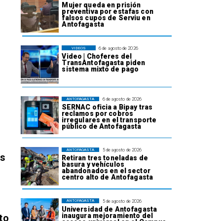
Mujer queda en prisión
preventiva por estafas con
falsos cupos de Serviu en
Antofagasta
6 de agosto de 2026
VIDEOS
Video | Choferes del
TransAntofagasta piden
sistema mixto de pago
6 de agosto de 2026
ANTOFAGASTA
SERNAC oficia a Bipay tras
reclamos por cobros
irregulares en el transporte
público de Antofagasta
5 de agosto de 2026
ANTOFAGASTA
os
Retiran tres toneladas de
basura y vehículos
abandonados en el sector
centro alto de Antofagasta
5 de agosto de 2026
ANTOFAGASTA
Universidad de Antofagasta
inaugura mejoramiento del
to