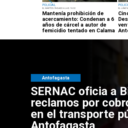
POLICIAL
POLIC
EL MARTES PASADO A LAS 16:32
EL LUNES
el tiempo
Mantenía prohibición de
Cin
Países Bajos:
acercamiento: Condenan a 6
Des
o de la
años de cárcel a autor de
ven
aren Rojo
femicidio tentado en Calama
Ant
Antofagasta
Retiran tres tonel
y vehículos aband
sector centro alto
Antofagasta