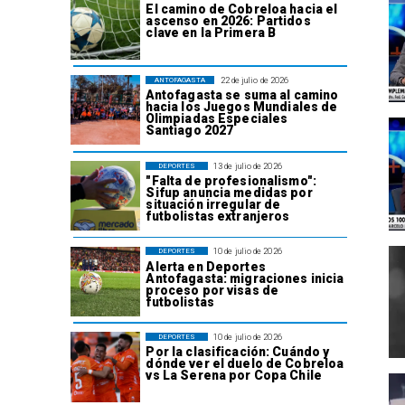
El camino de Cobreloa hacia el
ascenso en 2026: Partidos
clave en la Primera B
22 de julio de 2026
ANTOFAGASTA
Antofagasta se suma al camino
hacia los Juegos Mundiales de
Olimpiadas Especiales
Santiago 2027
13 de julio de 2026
DEPORTES
"Falta de profesionalismo":
Sifup anuncia medidas por
situación irregular de
futbolistas extranjeros
10 de julio de 2026
DEPORTES
Alerta en Deportes
Antofagasta: migraciones inicia
proceso por visas de
futbolistas
10 de julio de 2026
DEPORTES
Por la clasificación: Cuándo y
dónde ver el duelo de Cobreloa
vs La Serena por Copa Chile