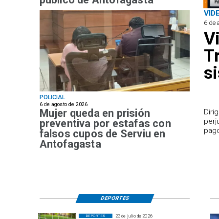
VID
6 de 
V
T
s
POLICIAL
6 de agosto de 2026
Mujer queda en prisión
​Dir
perj
preventiva por estafas con
pago
falsos cupos de Serviu en
Antofagasta
DEPORTES
23 de julio de 2026
DEPORTES