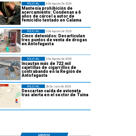
POLICIAL
4 De Agosto De 2026
Mantenía prohibición de
acercamiento: Condenan a 6
años de cárcel a autor de
femicidio tentado en Calama
POLICIAL
3 De Agosto De 2026
Cinco detenidos: Desarticulan
tres puntos de venta de drogas
en Antofagasta
POLICIAL
3 De Agosto De 2026
Incautan más de 722 mil
cajetillas de cigarrillos de
contrabando en la Región de
Antofagasta
POLICIAL
28 De Julio De 2026
Descartan caída de avioneta
tras alerta en el sector de Tuina
VIDEOS