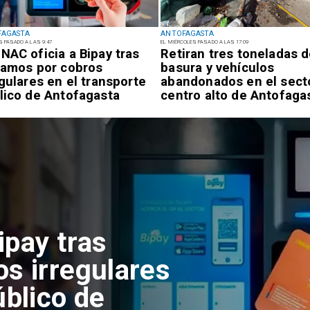
FAGASTA
ANTOFAGASTA
S PASADO A LAS 9:47
EL MIÉRCOLES PASADO A LAS 17:09
NAC oficia a Bipay tras
Retiran tres toneladas 
lamos por cobros
basura y vehículos
egulares en el transporte
abandonados en el sect
lico de Antofagasta
centro alto de Antofaga
adas de basura
onados en el
 de