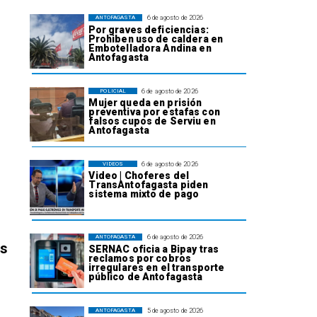
6 de agosto de 2026
ANTOFAGASTA
Por graves deficiencias:
Prohiben uso de caldera en
Embotelladora Andina en
Antofagasta
6 de agosto de 2026
POLICIAL
Mujer queda en prisión
preventiva por estafas con
falsos cupos de Serviu en
Antofagasta
6 de agosto de 2026
VIDEOS
Video | Choferes del
TransAntofagasta piden
sistema mixto de pago
6 de agosto de 2026
ANTOFAGASTA
os
SERNAC oficia a Bipay tras
reclamos por cobros
irregulares en el transporte
público de Antofagasta
5 de agosto de 2026
ANTOFAGASTA