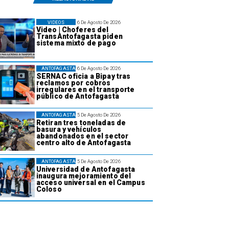
VIDEOS
6 De Agosto De 2026
Video | Choferes del
TransAntofagasta piden
sistema mixto de pago
ANTOFAGASTA
6 De Agosto De 2026
SERNAC oficia a Bipay tras
reclamos por cobros
irregulares en el transporte
público de Antofagasta
ANTOFAGASTA
5 De Agosto De 2026
Retiran tres toneladas de
basura y vehículos
abandonados en el sector
centro alto de Antofagasta
ANTOFAGASTA
5 De Agosto De 2026
Universidad de Antofagasta
inaugura mejoramiento del
acceso universal en el Campus
Coloso