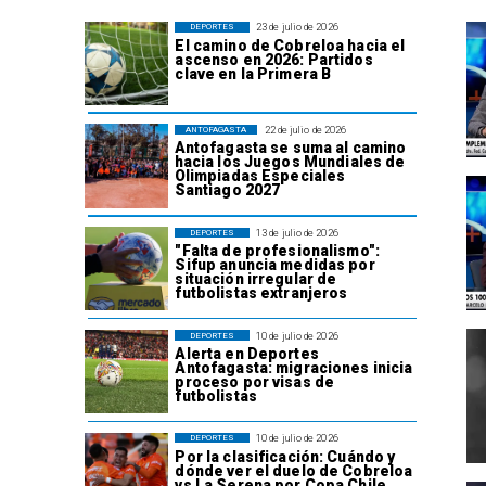
23 de julio de 2026
DEPORTES
El camino de Cobreloa hacia el
ascenso en 2026: Partidos
clave en la Primera B
22 de julio de 2026
ANTOFAGASTA
Antofagasta se suma al camino
hacia los Juegos Mundiales de
Olimpiadas Especiales
Santiago 2027
13 de julio de 2026
DEPORTES
"Falta de profesionalismo":
Sifup anuncia medidas por
situación irregular de
futbolistas extranjeros
10 de julio de 2026
DEPORTES
Alerta en Deportes
Antofagasta: migraciones inicia
proceso por visas de
futbolistas
10 de julio de 2026
DEPORTES
Por la clasificación: Cuándo y
dónde ver el duelo de Cobreloa
vs La Serena por Copa Chile