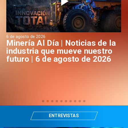
6 de agosto de 2026
6 d
a
Minería Al Día | Noticias de la
M
industria que mueve nuestro
i
futuro | 6 de agosto de 2026
f
ENTREVISTAS