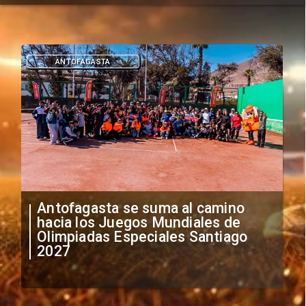
DEPORTES
"Falta de profesionalismo": Sifup
anuncia medidas por situación
irregular de futbolistas
extranjeros