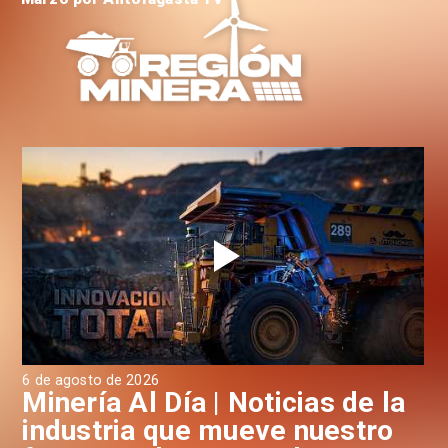
6 de agosto de 2026
6 d
a
Minería Al Día | Noticias de la
M
industria que mueve nuestro
i