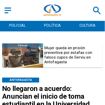
POLICIAL
POLÍTICA
CULTURA
Videos
Video | Choferes del
TransAntofagasta piden
sistema mixto de pago
ANTOFAGASTA
No llegaron a acuerdo:
Anuncian el inicio de toma
estudiantil en la Universidad