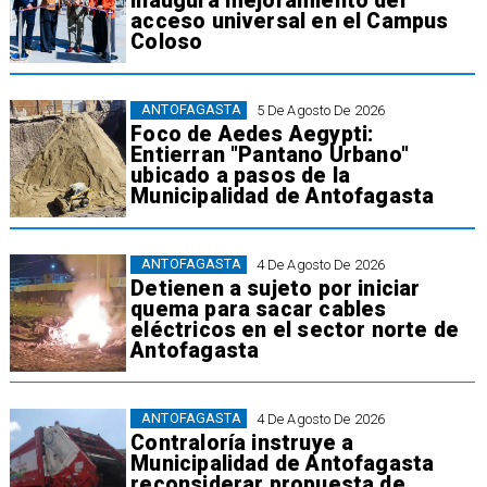
inaugura mejoramiento del
acceso universal en el Campus
Coloso
ANTOFAGASTA
5 De Agosto De 2026
Foco de Aedes Aegypti:
Entierran "Pantano Urbano"
ubicado a pasos de la
Municipalidad de Antofagasta
ANTOFAGASTA
4 De Agosto De 2026
Detienen a sujeto por iniciar
quema para sacar cables
eléctricos en el sector norte de
Antofagasta
ANTOFAGASTA
4 De Agosto De 2026
Contraloría instruye a
Municipalidad de Antofagasta
reconsiderar propuesta de