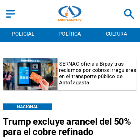
POLICIAL
POLÍTICA
CULTURA
Antofagasta
Retiran tres toneladas de
basura y vehículos
abandonados en el sector
centro alto de Antofagasta
NACIONAL
Trump excluye arancel del 50%
para el cobre refinado