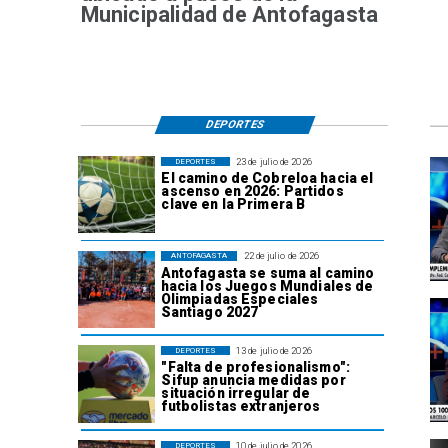
Municipalidad de Antofagasta
DEPORTES
23 de julio de 2026
DEPORTES
El camino de Cobreloa hacia el
ascenso en 2026: Partidos
clave en la Primera B
22 de julio de 2026
ANTOFAGASTA
Antofagasta se suma al camino
hacia los Juegos Mundiales de
Olimpiadas Especiales
Santiago 2027
13 de julio de 2026
DEPORTES
"Falta de profesionalismo":
Sifup anuncia medidas por
situación irregular de
futbolistas extranjeros
10 de julio de 2026
DEPORTES