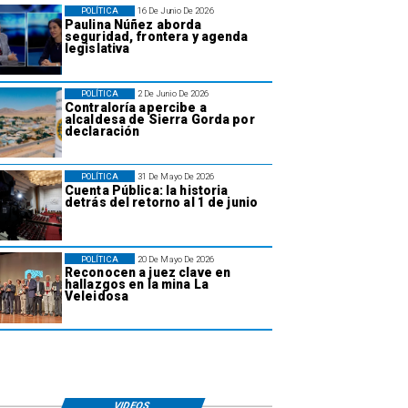
POLÍTICA
16 De Junio De 2026
Paulina Núñez aborda
seguridad, frontera y agenda
legislativa
POLÍTICA
2 De Junio De 2026
Contraloría apercibe a
alcaldesa de Sierra Gorda por
declaración
POLÍTICA
31 De Mayo De 2026
Cuenta Pública: la historia
detrás del retorno al 1 de junio
POLÍTICA
20 De Mayo De 2026
Reconocen a juez clave en
hallazgos en la mina La
Veleidosa
VIDEOS