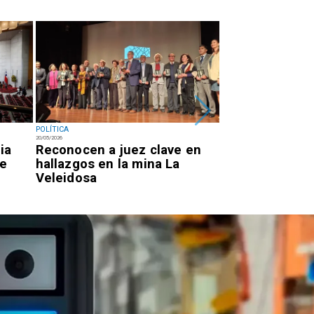
POLÍTICA
POLÍTICA
20/05/2026
19/05/2026
ia
Reconocen a juez clave en
Kast concreta
de
hallazgos en la mina La
de gabinete a 
Veleidosa
gobierno