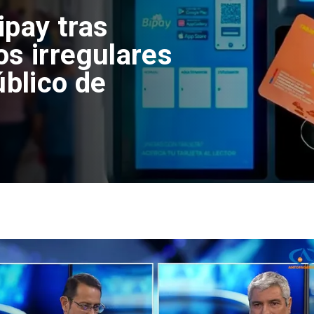
ipay tras
os irregulares
úblico de