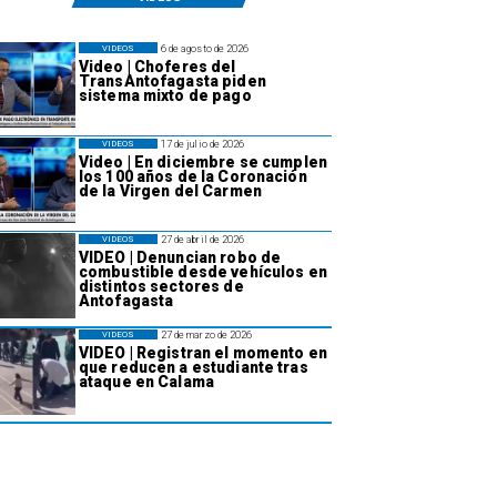
6 de agosto de 2026
VIDEOS
Video | Choferes del
TransAntofagasta piden
sistema mixto de pago
17 de julio de 2026
VIDEOS
Video | En diciembre se cumplen
los 100 años de la Coronación
de la Virgen del Carmen
27 de abril de 2026
VIDEOS
VIDEO | Denuncian robo de
combustible desde vehículos en
distintos sectores de
Antofagasta
27 de marzo de 2026
VIDEOS
VIDEO | Registran el momento en
que reducen a estudiante tras
ataque en Calama