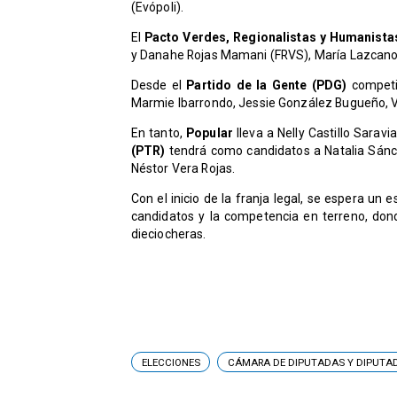
(Evópoli).
El
Pacto Verdes, Regionalistas y Humanista
y Danahe Rojas Mamani (FRVS), María Lazcano
Desde el
Partido de la Gente (PDG)
competi
Marmie Ibarrondo, Jessie González Bugueño, V
En tanto,
Popular
lleva a Nelly Castillo Saravi
(PTR)
tendrá como candidatos a Natalia Sánc
Néstor Vera Rojas.
Con el inicio de la franja legal, se espera un 
candidatos y la competencia en terreno, dond
dieciocheras.
ELECCIONES
CÁMARA DE DIPUTADAS Y DIPUTA