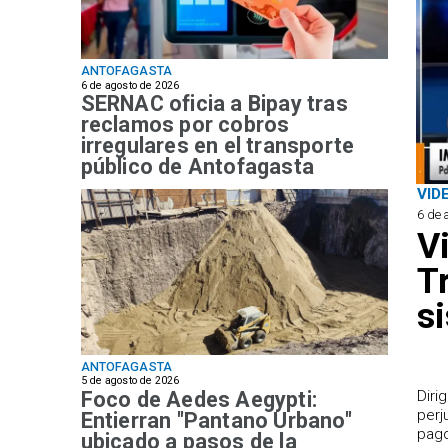
ANTOFAGASTA
6 de agosto de 2026
SERNAC oficia a Bipay tras
reclamos por cobros
irregulares en el transporte
público de Antofagasta
VID
6 de 
V
T
s
ANTOFAGASTA
5 de agosto de 2026
Foco de Aedes Aegypti:
​Dir
perj
Entierran "Pantano Urbano"
pago
ubicado a pasos de la