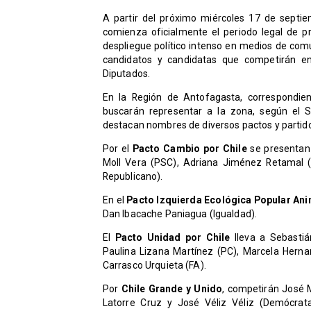
A partir del próximo miércoles 17 de septiem
comienza oficialmente el periodo legal de p
despliegue político intenso en medios de comu
candidatos y candidatas que competirán 
Diputados.
En la Región de Antofagasta, correspondien
buscarán representar a la zona, según el S
destacan nombres de diversos pactos y partidos
Por el
Pacto Cambio por Chile
se presentan
Moll Vera (PSC), Adriana Jiménez Retamal (P
Republicano).
En el
Pacto Izquierda Ecológica Popular Ani
Dan Ibacache Paniagua (Igualdad).
El
Pacto Unidad por Chile
lleva a Sebastiá
Paulina Lizana Martínez (PC), Marcela Herna
Carrasco Urquieta (FA).
Por
Chile Grande y Unido
, competirán José 
Latorre Cruz y José Véliz Véliz (Demócrata