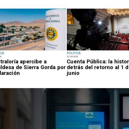
ICA
POLÍTICA
26
31/05/2026
traloría apercibe a
Cuenta Pública: la histor
aldesa de Sierra Gorda por
detrás del retorno al 1 
laración
junio