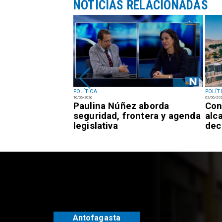
NOTICIAS RELACIONADAS
POLÍTICA
POLÍT
16/06/2026
02/06/20
 Gobierno
Paulina Núñez aborda
Con
ho nuevos
seguridad, frontera y agenda
alc
legislativa
dec
Antofagasta