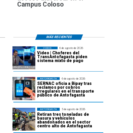
Campus Coloso
MÁS RECIENTES
6 de agosto de 2026
VIDEOS
Video | Choferes del
TransAntofagasta piden
sistema mixto de pago
6 de agosto de 2026
ANTOFAGASTA
SERNAC oficia a Bipay tras
reclamos por cobros
irregulares en el transporte
público de Antofagasta
5 de agosto de 2026
ANTOFAGASTA
Retiran tres toneladas de
basura y vehículos
abandonados en el sector
centro alto de Antofagasta