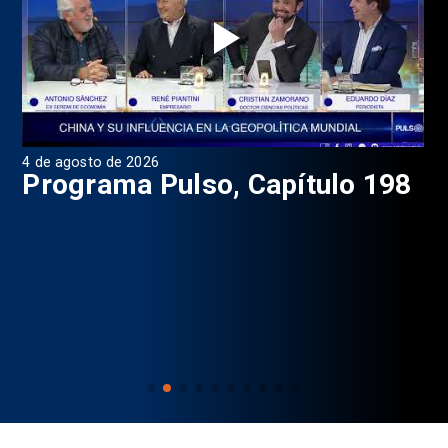
4 de agosto de 2026
1 d
9
Programa Pulso, Capítulo 198
P