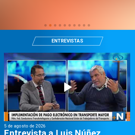
ENTREVISTAS
5 de agosto de 2026
5
Entrevista a Luis Núñez,