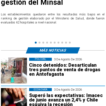
insal
Campus Colos
entre los resultados más bajos en el
​La nueva infraestructura, diseñ
r el Ministerio de Salud, donde fueron
Accesibilidad Universal, incorpora
cional.
descanso y mobiliario urbano, p
seguro y equitativo para toda la co
MÁS NOTICIAS
3 De Agosto De 2026
POLICIAL
Cinco detenidos: Desarticulan
tres puntos de venta de drogas
en Antofagasta
3 De Agosto De 2026
ECONOMÍA
Superó las expectativas: Imacec
de junio avanza un 2,4% y Chile
esquiva la recesión