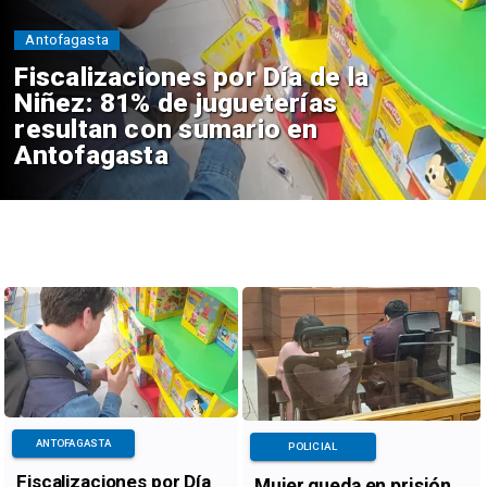
Antofagasta
Fiscalizaciones por Día de la
Niñez: 81% de jugueterías
resultan con sumario en
Antofagasta
ANTOFAGASTA
POLICIAL
Fiscalizaciones por Día
Mujer queda en prisión