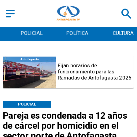
POLICIAL
POLÍTICA
CULTURA
Antofagasta
Por graves deficiencias:
Prohiben uso de caldera en
Embotelladora Andina en
Antofagasta
POLICIAL
Pareja es condenada a 12 años
de cárcel por homicidio en el
sector norte de Antofagasta