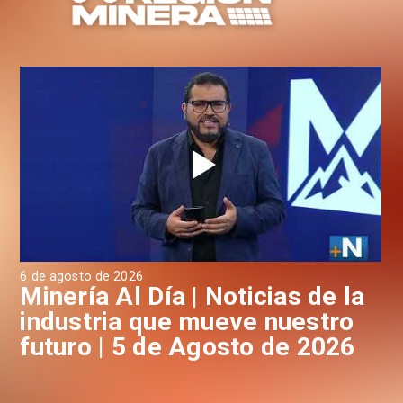
6 de agosto de 2026
4 d
a
Minería Al Día | Noticias de la
M
industria que mueve nuestro
i
futuro | 5 de Agosto de 2026
f