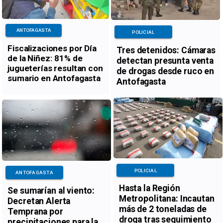
ANTOFAGASTA
POLICIAL
Fiscalizaciones por Día
Tres detenidos: Cámaras
de la Niñez: 81% de
detectan presunta venta
jugueterías resultan con
de drogas desde ruco en
sumario en Antofagasta
Antofagasta
POLICIAL
ANTOFAGASTA
Hasta la Región
Se sumarían al viento:
Metropolitana: Incautan
Decretan Alerta
más de 2 toneladas de
Temprana por
droga tras seguimiento
precipitaciones para la