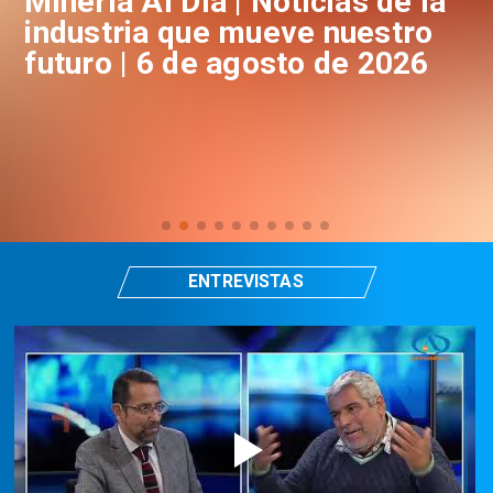
a
Minería Al Día | Noticias de la
M
industria que mueve nuestro
i
futuro | 6 de agosto de 2026
f
ENTREVISTAS