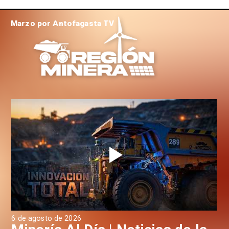
Marzo por Antofagasta TV
6 de agosto de 2026
6 d