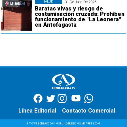
31 De Julio De 2026
SALUD
Baratas vivas y riesgo de
contaminación cruzada: Prohiben
funcionamiento de "La Leonera"
en Antofagasta
Línea Editorial
Contacto Comercial
SITIO WEB CREADO CON MSBUILDER DE CMS-MSPRESS.COM