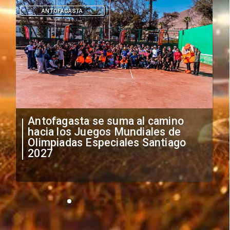
DEPORTES
"Falta de profesionalismo": Sifup
anuncia medidas por situación
irregular de futbolistas
extranjeros