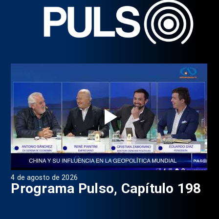
4 de agosto de 2026
1 d
9
Programa Pulso, Capítulo 198
P