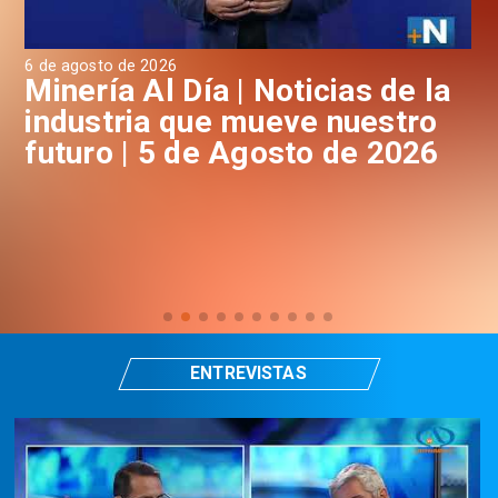
6 de agosto de 2026
4 d
a
Minería Al Día | Noticias de la
M
industria que mueve nuestro
i
futuro | 5 de Agosto de 2026
f
ENTREVISTAS