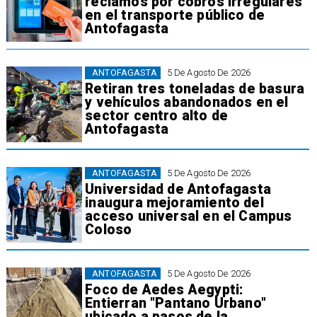
reclamos por cobros irregulares
en el transporte público de
Antofagasta
ANTOFAGASTA
5 De Agosto De 2026
Retiran tres toneladas de basura
y vehículos abandonados en el
sector centro alto de
Antofagasta
ANTOFAGASTA
5 De Agosto De 2026
Universidad de Antofagasta
inaugura mejoramiento del
acceso universal en el Campus
Coloso
ANTOFAGASTA
5 De Agosto De 2026
Foco de Aedes Aegypti:
Entierran "Pantano Urbano"
ubicado a pasos de la