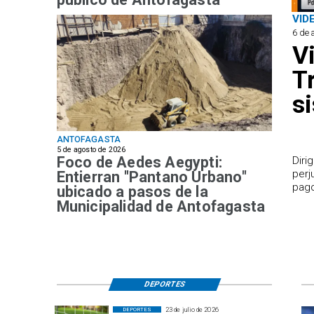
VID
6 de 
V
T
s
ANTOFAGASTA
5 de agosto de 2026
Foco de Aedes Aegypti:
​Dir
perj
Entierran "Pantano Urbano"
pago
ubicado a pasos de la
Municipalidad de Antofagasta
DEPORTES
23 de julio de 2026
DEPORTES