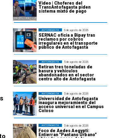
Video | Choferes del
TransAntofagasta piden
sistema mixto de pago
6 de agosto de 2026
ANTOFAGASTA
SERNAC oficia a Bipay tras
reclamos por cobros
irregulares en el transporte
público de Antofagasta
5 de agosto de 2026
ANTOFAGASTA
Retiran tres toneladas de
basura y vehículos
abandonados en el sector
centro alto de Antofagasta
5 de agosto de 2026
ANTOFAGASTA
os
Universidad de Antofagasta
inaugura mejoramiento del
acceso universal en el Campus
Coloso
5 de agosto de 2026
ANTOFAGASTA
Foco de Aedes Aegypti:
Entierran "Pantano Urbano"
to