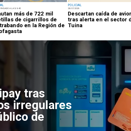
IAL
POLICIAL
 PASADO A LAS 9:45
28/07/2026
autan más de 722 mil
Descartan caída de avio
tillas de cigarrillos de
tras alerta en el sector 
trabando en la Región de
Tuina
ofagasta
ipay tras
os irregulares
úblico de