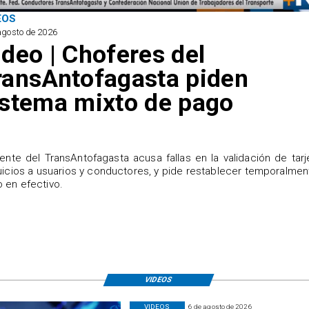
EOS
agosto de 2026
ideo | Choferes del
ransAntofagasta piden
istema mixto de pago
igente del TransAntofagasta acusa fallas en la validación de tarj
uicios a usuarios y conductores, y pide restablecer temporalmen
 en efectivo.
VIDEOS
VIDEOS
6 de agosto de 2026