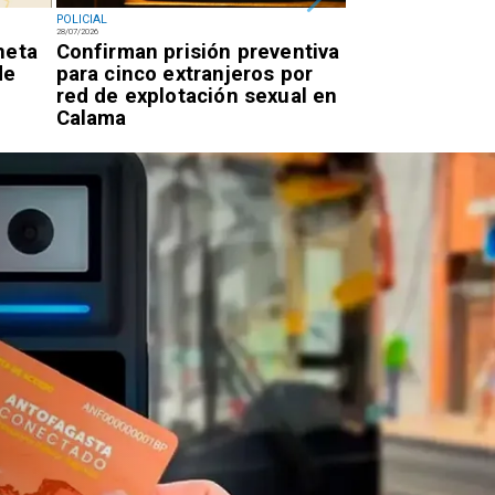
POLICIAL
POLICIAL
28/07/2026
27/07/2026
neta
Confirman prisión preventiva
Dos detenidos
de
para cinco extranjeros por
de 270 kilos d
red de explotación sexual en
Calama y Olla
Calama