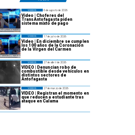
6 de agosto de 2026
VIDEOS
Video | Choferes del
TransAntofagasta piden
sistema mixto de pago
17 de julio de 2026
VIDEOS
Video | En diciembre se cumplen
los 100 años de la Coronación
de la Virgen del Carmen
27 de abril de 2026
VIDEOS
VIDEO | Denuncian robo de
combustible desde vehículos en
distintos sectores de
Antofagasta
27 de marzo de 2026
VIDEOS
VIDEO | Registran el momento en
que reducen a estudiante tras
ataque en Calama