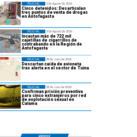
POLICIAL
3 De Agosto De 2026
Cinco detenidos: Desarticulan
tres puntos de venta de drogas
en Antofagasta
POLICIAL
3 De Agosto De 2026
Incautan más de 722 mil
cajetillas de cigarrillos de
contrabando en la Región de
Antofagasta
POLICIAL
28 De Julio De 2026
Descartan caída de avioneta
tras alerta en el sector de Tuina
POLICIAL
28 De Julio De 2026
Confirman prisión preventiva
para cinco extranjeros por red
de explotación sexual en
Calama
VIDEOS