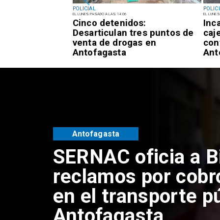
POLICIAL
POLIC
EL LUNES PASADO A LAS 14:06
EL LUNES
 sujetos que
Cinco detenidos:
Inc
adulta mayor con
Desarticulan tres puntos de
caje
 tío" en
venta de drogas en
con
Antofagasta
Ant
Antofagasta
SERNAC oficia a B
reclamos por cobr
en el transporte p
Antofagasta