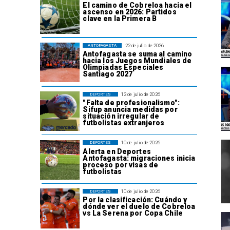
El camino de Cobreloa hacia el
ascenso en 2026: Partidos
clave en la Primera B
22 de julio de 2026
ANTOFAGASTA
Antofagasta se suma al camino
hacia los Juegos Mundiales de
Olimpiadas Especiales
Santiago 2027
13 de julio de 2026
DEPORTES
"Falta de profesionalismo":
Sifup anuncia medidas por
situación irregular de
futbolistas extranjeros
10 de julio de 2026
DEPORTES
Alerta en Deportes
Antofagasta: migraciones inicia
proceso por visas de
futbolistas
10 de julio de 2026
DEPORTES
Por la clasificación: Cuándo y
dónde ver el duelo de Cobreloa
vs La Serena por Copa Chile