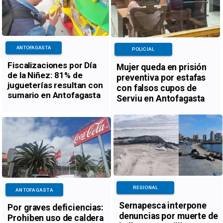
ANTOFAGASTA
POLICIAL
Fiscalizaciones por Día
Mujer queda en prisión
de la Niñez: 81% de
preventiva por estafas
jugueterías resultan con
con falsos cupos de
sumario en Antofagasta
Serviu en Antofagasta
REGIONAL
ANTOFAGASTA
Sernapesca interpone
Por graves deficiencias:
denuncias por muerte de
Prohiben uso de caldera