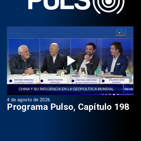
4 de agosto de 2026
1 d
9
Programa Pulso, Capítulo 198
P