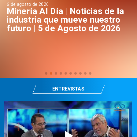
6 de agosto de 2026
4 d
a
Minería Al Día | Noticias de la
M
industria que mueve nuestro
i
futuro | 5 de Agosto de 2026
f
ENTREVISTAS