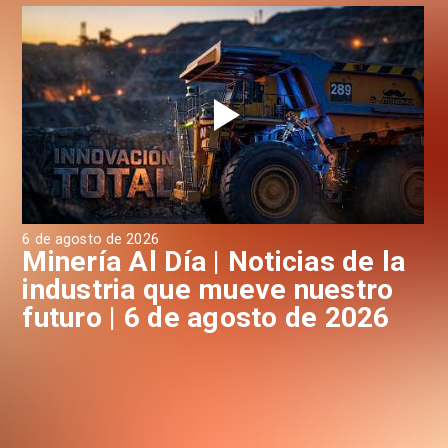
6 de agosto de 2026
6 d
a
Minería Al Día | Noticias de la
M
industria que mueve nuestro
i
futuro | 6 de agosto de 2026
f