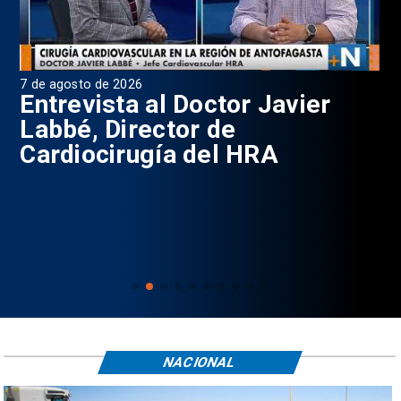
7 de agosto de 2026
6 d
0
Entrevista al Doctor Javier
P
Labbé, Director de
Cardiocirugía del HRA
NACIONAL