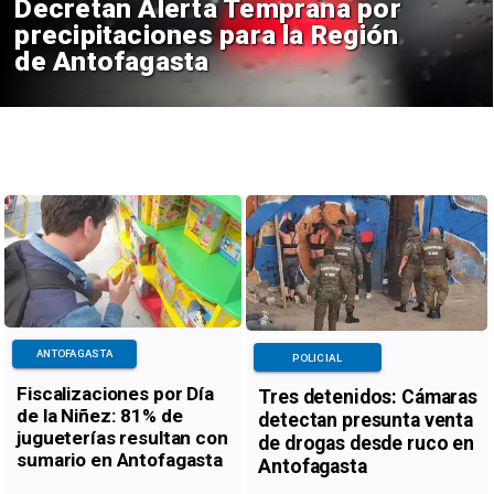
Decretan Alerta Temprana por
precipitaciones para la Región
de Antofagasta
ANTOFAGASTA
POLICIAL
Fiscalizaciones por Día
Tres detenidos: Cámaras
de la Niñez: 81% de
detectan presunta venta
jugueterías resultan con
de drogas desde ruco en
sumario en Antofagasta
Antofagasta