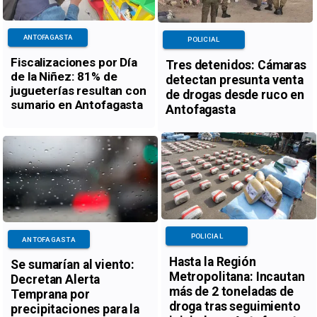
ANTOFAGASTA
POLICIAL
Fiscalizaciones por Día
Tres detenidos: Cámaras
de la Niñez: 81% de
detectan presunta venta
jugueterías resultan con
de drogas desde ruco en
sumario en Antofagasta
Antofagasta
POLICIAL
ANTOFAGASTA
Hasta la Región
Se sumarían al viento:
Metropolitana: Incautan
Decretan Alerta
más de 2 toneladas de
Temprana por
droga tras seguimiento
precipitaciones para la