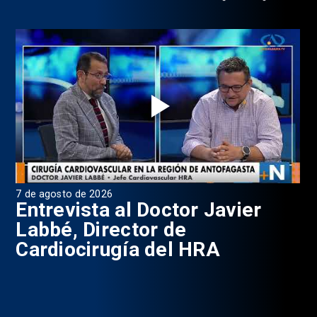
7 de agosto de 2026
6 d
0
Entrevista al Doctor Javier
P
Labbé, Director de
Cardiocirugía del HRA