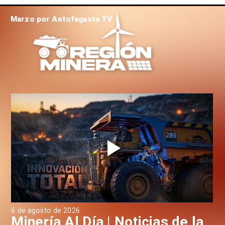
Marzo por Antofagasta TV
6 de agosto de 2026
6 d
a
Minería Al Día | Noticias de la
M