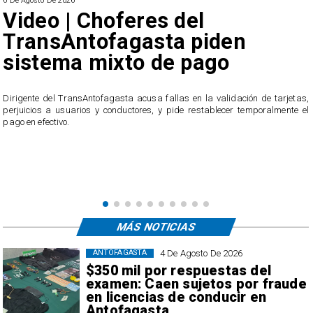
6 De Agosto De 2026
SERNAC oficia a Bipa
iden
reclamos por cobros
ago
irregulares en el tra
público de Antofaga
la validación de tarjetas,
tablecer temporalmente el
El servicio ofició a la empresa tras recibir casi 40
usuarios, quienes acusan cobros irregulares, d
transacciones que no reconocen.
MÁS NOTICIAS
4 De Agosto De 2026
ANTOFAGASTA
$350 mil por respuestas del
examen: Caen sujetos por fraude
en licencias de conducir en
Antofagasta