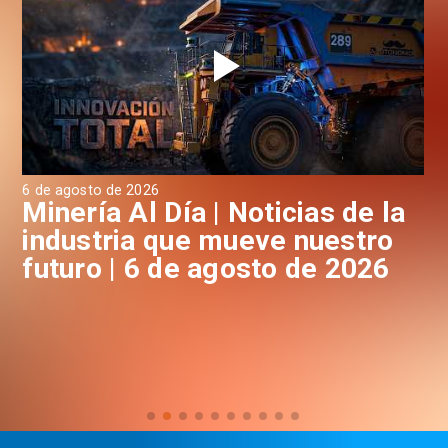
6 de agosto de 2026
6 d
a
Minería Al Día | Noticias de la
M
industria que mueve nuestro
i
futuro | 6 de agosto de 2026
f