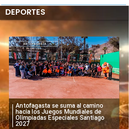
DEPORTES
DEPORTES
mino
"Falta de profesionalismo": Sifup
s de
anuncia medidas por situación
tiago
irregular de futbolistas
extranjeros