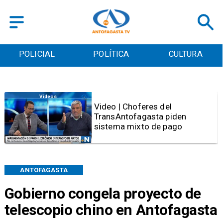
POLICIAL
POLÍTICA
CULTURA
Antofagasta
SERNAC oficia a Bipay tras
reclamos por cobros irregulares
en el transporte público de
Antofagasta
ANTOFAGASTA
Gobierno congela proyecto de
telescopio chino en Antofagasta