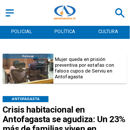
POLICIAL
POLÍTICA
CULTURA
Videos
Video | Choferes del
TransAntofagasta piden
sistema mixto de pago
ANTOFAGASTA
Crisis habitacional en
Antofagasta se agudiza: Un 23%
más de familias viven en